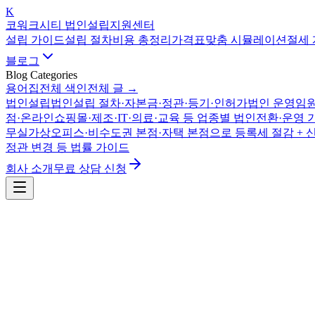
K
코워크시티 법인설립지원센터
설립 가이드
설립 절차
비용 총정리
가격표
맞춤 시뮬레이션
절세
블로그
Blog Categories
용어집
전체 색인
전체 글 →
법인설립
법인설립 절차·자본금·정관·등기·인허가
법인 운영
임원
점·온라인쇼핑몰·제조·IT·의료·교육 등 업종별 법인전환·운영 
무실
가상오피스·비수도권 본점·자택 본점으로 등록세 절감 + 
정관 변경 등 법률 가이드
회사 소개
무료 상담 신청
세금·절세