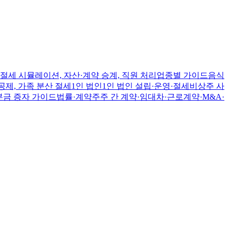
절세 시뮬레이션, 자산·계약 승계, 직원 처리
업종별 가이드
음식
공제, 가족 분산 절세
1인 법인
1인 법인 설립·운영·절세
비상주 사
본금 증자 가이드
법률·계약
주주 간 계약·임대차·근로계약·M&A·