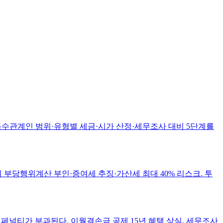
 특수관계인 범위·유형별 세금·시가 산정·세무조사 대비 5단계를
 부당행위계산 부인·증여세 추징·가산세 최대 40% 리스크. 투
 페널티가 부과된다. 이월결손금 공제 15년 혜택 상실, 세무조사