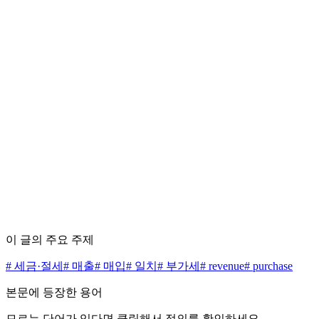
최종 검수일
2026-07-01
분류
세금·절세
사실 오류 정정 신고
편집 정책 5원칙 보기 →
수수료 0원으로 시작하세요
무료 상담 신청하기
가격표 보기
이 글의 주요 주제
#
세금·절세
#
매출
#
매입
#
일치
#
부가세
#
revenue
#
purchase
본문에 등장한 용어
모르는 단어가 있다면 클릭해서 정의를 확인하세요