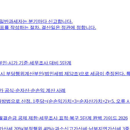
. 일반과세자는 분기마다 신고합니다.
제표를 작성하는 절차. 결산일은 정관에 정합니다.
부인·시가 기준·세무조사 대비 5단계
차이 시 부당행위계산부인(법인세법 제52조)으로 세금이 추징된다.
평가 공식·순자산·순손익 계산 사례
법으로 산정. 1주당=(순손익가치×3+순자산가치×2)÷5. 오류 시
월결손금 공제 제한·세무조사 표적·복구 5단계 완벽 가이드 2026
산세 20%(부정행위 40%)·과소신고가산세·납부지연가산세 3중