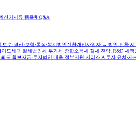
 계산기
서류 템플릿
Q&A
 보수·결산·보험·통장·복지
법인전환
개인사업자 → 법인 전환 시 
가이드
세금·절세
법인세·부가세·종합소득세 절세 전략, R&D 세액
신뢰도 확보
자금·투자
법인 대출·정부지원·시리즈 A 투자 유치·자