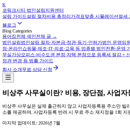
K
코워크시티 법인설립지원센터
설립 가이드
설립 절차
비용 총정리
가격표
맞춤 시뮬레이션
절세
블로그
Blog Categories
용어집
전체 색인
전체 글 →
법인설립
법인설립 절차·자본금·정관·등기·인허가
법인 운영
임원
점·온라인쇼핑몰·제조·IT·의료·교육 등 업종별 법인전환·운영 
무실
가상오피스·비수도권 본점·자택 본점으로 등록세 절감 + 
정관 변경 등 법률 가이드
회사 소개
무료 상담 신청
비상주 사무실이란? 비용, 장단점, 사업
비상주 사무실은 실제 출근하지 않고 사업자등록용 주소만 빌리
소를 제공하며, 사업자등록 반려 시 무료 주소 재지정을 1회 지
마지막 업데이트: 2026년 7월