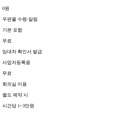
0원
우편물 수령·알림
기본 포함
무료
임대차 확인서 발급
사업자등록용
무료
회의실 이용
별도 예약 시
시간당 1~3만원