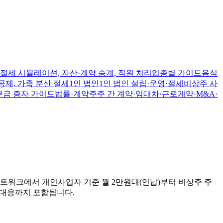
절세 시뮬레이션, 자산·계약 승계, 직원 처리
업종별 가이드
음식
공제, 가족 분산 절세
1인 법인
1인 법인 설립·운영·절세
비상주 사
본금 증자 가이드
법률·계약
주주 간 계약·임대차·근로계약·M&A·
트워크에서 개인사업자 기준 월 2만원대(연납)부터 비상주 주
사 대응까지 포함됩니다.