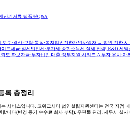
 계산기
서류 템플릿
Q&A
 보수·결산·보험·통장·복지
법인전환
개인사업자 → 법인 전환 시 
가이드
세금·절세
법인세·부가세·종합소득세 절세 전략, R&D 세액
신뢰도 확보
자금·투자
법인 대출·정부지원·시리즈 A 투자 유치·자
자등록 총정리
는 서비스입니다. 코워크시티 법인설립지원센터는 전국 지점 네
원합니다(변경 등기 수수료 회사 부담). 우편물 관리, 세무서 실