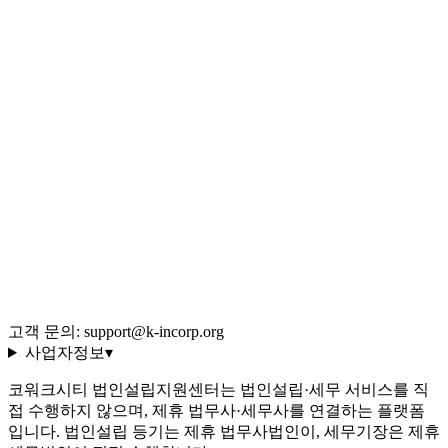
법인 vs 개인 비교
Q&A 백과사전
블로그 (546편)
전체 글 색인
용어 사전 (35선)
회사 소개·편집 정책
이용약관
개인정보처리방침
환불 규정
운영정책
고객 문의: support@k-incorp.org
사업자정보
▾
코워크시티 법인설립지원센터는 법인설립·세무 서비스를 직
접 수행하지 않으며, 제휴 법무사·세무사를 연결하는 플랫폼
입니다. 법인설립 등기는 제휴 법무사법인이, 세무기장은 제휴