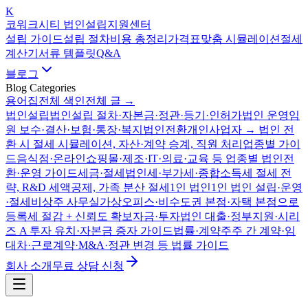
K
코워크시티 법인설립지원센터
설립 가이드
설립 절차
비용 총정리
가격표
맞춤 시뮬레이션
절세
계산기
서류 템플릿
Q&A
블로그
Blog Categories
용어집
전체 색인
전체 글 →
법인설립
법인설립 절차·자본금·정관·등기·인허가
법인 운영
임
원 보수·결산·보험·통장·복지
법인전환
개인사업자 → 법인 전
환 시 절세 시뮬레이션, 자산·계약 승계, 직원 처리
업종별 가이
드
음식점·온라인쇼핑몰·제조·IT·의료·교육 등 업종별 법인전
환·운영 가이드
세금·절세
법인세·부가세·종합소득세 절세 전
략, R&D 세액공제, 가족 분산 절세
1인 법인
1인 법인 설립·운영
·절세
비상주 사무실
가상오피스·비수도권 본점·자택 본점으로
등록세 절감 + 신뢰도 확보
자금·투자
법인 대출·정부지원·시리
즈 A 투자 유치·자본금 증자 가이드
법률·계약
주주 간 계약·임
대차·근로계약·M&A·정관 변경 등 법률 가이드
회사 소개
무료 상담 신청