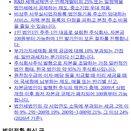
R&D 세액공제
연구·인력개발비의 25% 또는 일정액을
법인세에서 공제하는 제도. 중소기업 우대 적용.
비상주 사무실
사업자등록·법인등기용 주소만 임대하는
서비스. 자택 본점 등록의 단점을 피하고 본점 주소 비용
을 줄일 수 있습니다.
1인 법인
1인 주주·1인 대표로 설립한 주식회사. 자본금
100원부터 가능하며 1인 발기인이 모든 절차를 진행합니
다.
부가가치세
재화·용역 공급에 대해 10% 부과되는 간접
세. 일반과세자는 분기마다 신고합니다.
주식회사
주식 발행으로 자본을 조달하는 가장 일반적인
법인 형태. 한국 법인의 약 95%가 주식회사입니다.
원천징수
급여·이자·배당 등을 지급할 때 미리 세금을 떼
어 국세청에 납부하는 제도. 매월 또는 반기별 신고.
자본금
법인이 발행한 주식의 액면가 총액. 2009년 상법
개정 이후 최저 자본금 규제가 폐지되어 100원부터 가능
합니다.
법인세
법인의 각 사업연도 소득에 부과되는 세금. 2억 이
하 9%, 2억~200억 19%, 200억~3,000억 21%, 그 이상 24%
(2026년 기준).
법인전환
최신 글