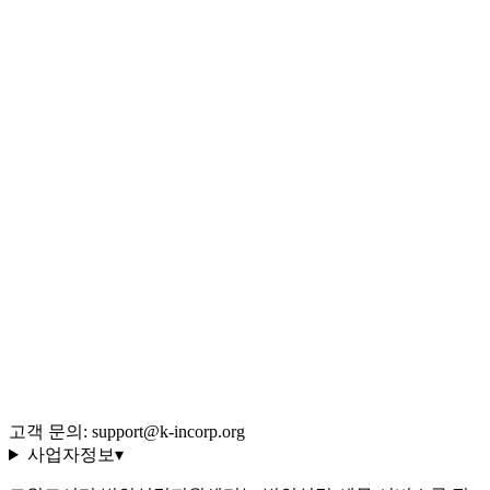
서류 무료 템플릿
맞춤 시뮬레이션
사업 형태 퀴즈
법인 vs 개인 비교
Q&A 백과사전
블로그 (544편)
전체 글 색인
용어 사전 (35선)
회사 소개·편집 정책
이용약관
개인정보처리방침
환불 규정
운영정책
고객 문의: support@k-incorp.org
사업자정보
▾