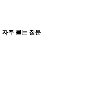
절세 계산기
→
무료 상담 신청
→
▶ 법인 운영 종합 가이드: k-incorp.org/qa
→
2026년 4월 25일 작성 / 2026년 4월 25일 최종 업데이트 / 코워
크시티 법인설립지원센터
자주 묻는 질문