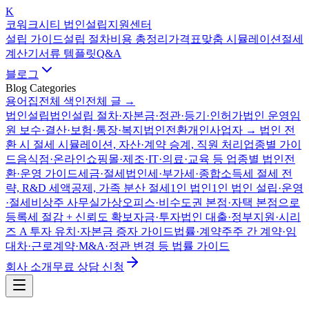
K
코워크시티 법인설립지원센터
설립 가이드
설립 절차
비용 총정리
가격표
맞춤 시뮬레이션
절세
계산기
서류 템플릿
Q&A
블로그
Blog Categories
용어집
전체 색인
전체 글 →
법인설립
법인설립 절차·자본금·정관·등기·인허가
법인 운영
임
원 보수·결산·보험·통장·복지
법인전환
개인사업자 → 법인 전
환 시 절세 시뮬레이션, 자산·계약 승계, 직원 처리
업종별 가이
드
음식점·온라인쇼핑몰·제조·IT·의료·교육 등 업종별 법인전
환·운영 가이드
세금·절세
법인세·부가세·종합소득세 절세 전
략, R&D 세액공제, 가족 분산 절세
1인 법인
1인 법인 설립·운영
·절세
비상주 사무실
가상오피스·비수도권 본점·자택 본점으로
등록세 절감 + 신뢰도 확보
자금·투자
법인 대출·정부지원·시리
즈 A 투자 유치·자본금 증자 가이드
법률·계약
주주 간 계약·임
대차·근로계약·M&A·정관 변경 등 법률 가이드
회사 소개
무료 상담 신청