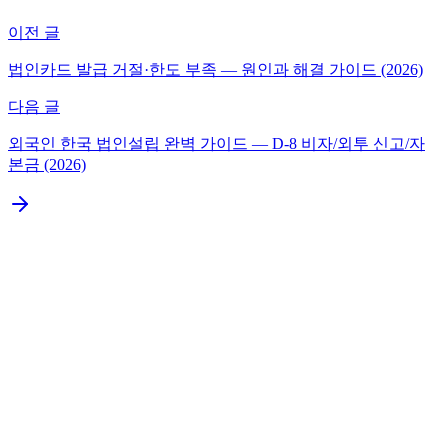
이전 글
법인카드 발급 거절·한도 부족 — 원인과 해결 가이드 (2026)
다음 글
외국인 한국 법인설립 완벽 가이드 — D-8 비자/외투 신고/자
본금 (2026)
결론부터: 유튜버·크리에이터는 매출 7,000만원, 전문 프
리랜서는 1억원이 분기점
유튜버·크리에이터 수익 구조와 절세 포인트
프리랜서 (디자이너·개발자·컨설턴트) 수익 구조
전환 시 크리에이터·프리랜서 특수 주의사항
전환 시점 결정 트리 (크리에이터·프리랜서 전용)
크리에이터·프리랜서 법인 전환 후 절세 전략
법인설립이 필요하신가요?