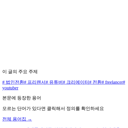
편집 정책 5원칙 보기 →
수수료 0원으로 시작하세요
무료 상담 신청하기
가격표 보기
이 글의 주요 주제
#
법인전환
#
프리랜서
#
유튜버
#
크리에이터
#
전환
#
freelancer
#
youtuber
본문에 등장한 용어
모르는 단어가 있다면 클릭해서 정의를 확인하세요
전체 용어집 →