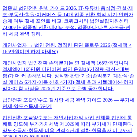
업종별 법인전환 완벽 가이드 2026. IT·유튜버·음식점·건설·제
조·부동산·학원·이커머스 등 14개 업종 전환 최적 시기·인허가
승계 여부·절세 포인트 비교. 코워크시티 법인설립지원센터
7,000건+ 업종별 전환 데이터 분석. 업종마다 다른 자본금·면
허·세금 완벽 정리.
개인사업자 → 법인 전환, 정직한 판단 플로우 2026 (절세액 <
165만원이면 하지 마세요)
개인사업자 법인전환 손익분기는 연 절세액 165만원입니다.
절세액이 165만원 미만이면 법인 운영비(기장료·결산·4대보
험)가 더 커 손해입니다. 정직한 판단 기준(손익분기 계산식·손
실 케이스 6가지·이득 신호 4가지)·절세 효과 시뮬레이션·하지
말아야 할 사실을 2026년 기준으로 완벽 공개합니다.
법인전환 포괄양수도 절차랑 세금 완벽 가이드 2026 — 부가세
면제·양도소득세·5단계
법인전환 포괄양수도는 개인사업자의 사업 전체를 법인에 통
째로 양도해 부가가치세법 제10조에 따라 부가세가 면제된다.
양도소득세·취득세·비용 견적·5단계 절차·현물출자 비교까지
2026년 기준 완벽 정리.