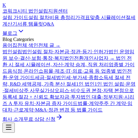
K
코워크시티 법인설립지원센터
설립 가이드
설립 절차
비용 총정리
가격표
맞춤 시뮬레이션
절세
계산기
서류 템플릿
Q&A
블로그
Blog Categories
용어집
전체 색인
전체 글 →
법인설립
법인설립 절차·자본금·정관·등기·인허가
법인 운영
임
원 보수·결산·보험·통장·복지
법인전환
개인사업자 → 법인 전
환 시 절세 시뮬레이션, 자산·계약 승계, 직원 처리
업종별 가이
드
음식점·온라인쇼핑몰·제조·IT·의료·교육 등 업종별 법인전
환·운영 가이드
세금·절세
법인세·부가세·종합소득세 절세 전
략, R&D 세액공제, 가족 분산 절세
1인 법인
1인 법인 설립·운영
·절세
비상주 사무실
가상오피스·비수도권 본점·자택 본점으로
등록세 절감 + 신뢰도 확보
자금·투자
법인 대출·정부지원·시리
즈 A 투자 유치·자본금 증자 가이드
법률·계약
주주 간 계약·임
대차·근로계약·M&A·정관 변경 등 법률 가이드
회사 소개
무료 상담 신청