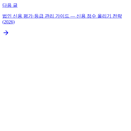
다음 글
법인 신용 평가·등급 관리 가이드 — 신용 점수 올리기 전략
(2026)
결론부터: 본격 영업은 자회사, 시장 테스트는 연락사무
소
옵션 1: 외국 자회사 설립
옵션 2: 외국 지점
옵션 3: 외국 연락사무소
법인설립이 필요하신가요?
무료 상담 신청
K