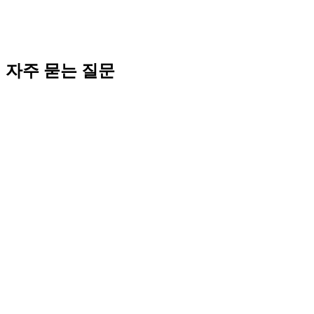
▶ 법인 운영 종합 가이드: k-incorp.org/qa
→
2026년 4월 26일 작성 / 2026년 4월 26일 최종 업데이트 / 코워
크시티 법인설립지원센터
자주 묻는 질문
Editorial · E-E-A-T