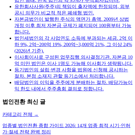
법인 형태. 한국 법인의 약 95%가 주식회사입니다.
유한회사
사원(주주)의 책임이 출자액에 한정되며, 외부
공시 의무가 비교적 적은 폐쇄형 법인.
자본금
법인이 발행한 주식의 액면가 총액. 2009년 상법
개정 이후 최저 자본금 규제가 폐지되어 100원부터 가능
합니다.
법인세
법인의 각 사업연도 소득에 부과되는 세금. 2억 이
하 9%, 2억~200억 19%, 200억~3,000억 21%, 그 이상 24%
(2026년 기준).
이사회
이사로 구성된 업무집행 의사결정기관. 자본금 10
억 미만 법인은 이사 1명도 가능해 이사회가 생략됩니다.
등기
법인의 설립·변경 사항을 법원에 신청해 공시하는
절차. 본점 소재지 관할 등기소에서 처리합니다.
배당
법인의 이익을 주주에게 분배하는 절차. 배당가능이
익 한도 내에서 주주총회 결의로 정합니다.
법인전환
최신 글
카테고리 전체 →
업종별 법인전환 종합 가이드 2026: 14개 업종 최적 시기·인허
가·절세 전략 완벽 정리