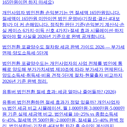
165만원이면 하지 마세요)
개인사업자 법인전환 손익분기는 연 절세액 165만원입니다.
절세액이 165만원 미만이면 법인 운영비(기장료·결산·4대보
험)가 더 커 손해입니다. 정직한 판단 기준(손익분기 계산식·손
실 케이스 6가지·이득 신호 4가지)·절세 효과 시뮬레이션·하지
말아야 할 사실을 2026년 기준으로 완벽 공개합니다.
법인전환 포괄양수도 절차랑 세금 완벽 가이드 2026 — 부가세
면제·양도소득세·5단계
법인전환 포괄양수도는 개인사업자의 사업 전체를 법인에 통
째로 양도해 부가가치세법 제10조에 따라 부가세가 면제된다.
양도소득세·취득세·비용 견적·5단계 절차·현물출자 비교까지
2026년 기준 완벽 정리.
유튜버 법인전환 절세 효과: 세금 얼마나 줄어들까? (2026)
유튜버 법인전환하면 절세 효과가 정말 있을까? 개인사업자
vs 법인 세금 비교 시뮬레이션. 월 1,000만원·3,000만원·5,000만
원 기준 실제 세금액 비교. 법인세율 10~25% vs 종합소득세
6~45%. 절세액 연 500만원~2,000만원, 절세율 15~40% 완벽 정
리. 법인설립비·기장료·4대보험 차감 후 순이익 계산까지.