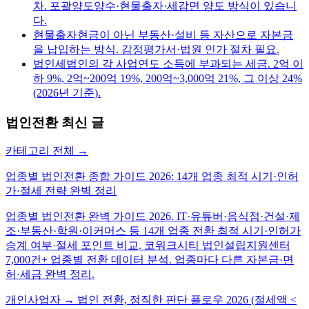
차. 포괄양도양수·현물출자·세감면 양도 방식이 있습니
다.
현물출자
현금이 아닌 부동산·설비 등 자산으로 자본금
을 납입하는 방식. 감정평가서·법원 인가 절차 필요.
법인세
법인의 각 사업연도 소득에 부과되는 세금. 2억 이
하 9%, 2억~200억 19%, 200억~3,000억 21%, 그 이상 24%
(2026년 기준).
법인전환
최신 글
카테고리 전체 →
업종별 법인전환 종합 가이드 2026: 14개 업종 최적 시기·인허
가·절세 전략 완벽 정리
업종별 법인전환 완벽 가이드 2026. IT·유튜버·음식점·건설·제
조·부동산·학원·이커머스 등 14개 업종 전환 최적 시기·인허가
승계 여부·절세 포인트 비교. 코워크시티 법인설립지원센터
7,000건+ 업종별 전환 데이터 분석. 업종마다 다른 자본금·면
허·세금 완벽 정리.
개인사업자 → 법인 전환, 정직한 판단 플로우 2026 (절세액 <