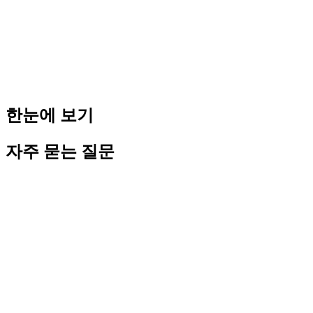
도 방식이면 계약에 따라 다릅니다.
Q: 전환 후 바로
법인세
혜택을 받을 수 있나요?
A: 네, 법인으로 전환한 날부터 법인세율이 적용됩니다. 창업
중소기업 세액감면은 전환 법인에는 적용되지 않을 수 있습니
다.
무료 상담 신청
→
한눈에 보기
자주 묻는 질문
Editorial · E-E-A-T
이 글은 어떻게 검수되었나요?