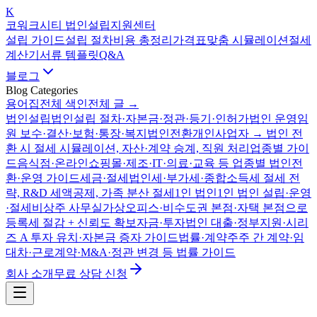
K
코워크시티 법인설립지원센터
설립 가이드
설립 절차
비용 총정리
가격표
맞춤 시뮬레이션
절세
계산기
서류 템플릿
Q&A
블로그
Blog Categories
용어집
전체 색인
전체 글 →
법인설립
법인설립 절차·자본금·정관·등기·인허가
법인 운영
임
원 보수·결산·보험·통장·복지
법인전환
개인사업자 → 법인 전
환 시 절세 시뮬레이션, 자산·계약 승계, 직원 처리
업종별 가이
드
음식점·온라인쇼핑몰·제조·IT·의료·교육 등 업종별 법인전
환·운영 가이드
세금·절세
법인세·부가세·종합소득세 절세 전
략, R&D 세액공제, 가족 분산 절세
1인 법인
1인 법인 설립·운영
·절세
비상주 사무실
가상오피스·비수도권 본점·자택 본점으로
등록세 절감 + 신뢰도 확보
자금·투자
법인 대출·정부지원·시리
즈 A 투자 유치·자본금 증자 가이드
법률·계약
주주 간 계약·임
대차·근로계약·M&A·정관 변경 등 법률 가이드
회사 소개
무료 상담 신청