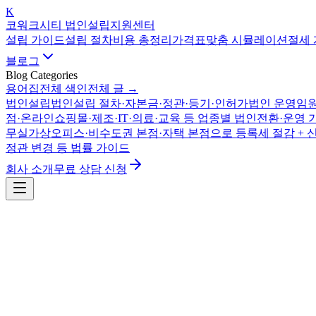
K
코워크시티 법인설립지원센터
설립 가이드
설립 절차
비용 총정리
가격표
맞춤 시뮬레이션
절세
블로그
Blog Categories
용어집
전체 색인
전체 글 →
법인설립
법인설립 절차·자본금·정관·등기·인허가
법인 운영
임원
점·온라인쇼핑몰·제조·IT·의료·교육 등 업종별 법인전환·운영 
무실
가상오피스·비수도권 본점·자택 본점으로 등록세 절감 + 
정관 변경 등 법률 가이드
회사 소개
무료 상담 신청
법인 운영