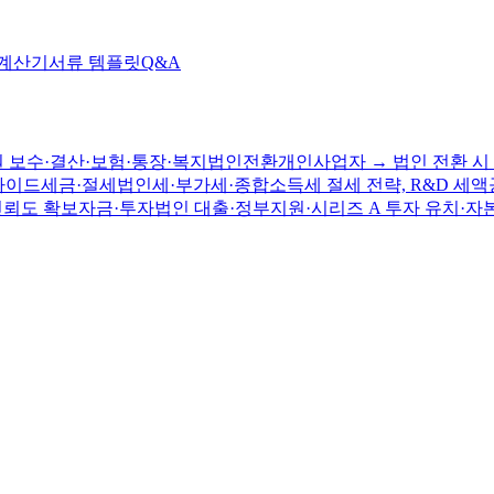
 계산기
서류 템플릿
Q&A
 보수·결산·보험·통장·복지
법인전환
개인사업자 → 법인 전환 시 
가이드
세금·절세
법인세·부가세·종합소득세 절세 전략, R&D 세액
신뢰도 확보
자금·투자
법인 대출·정부지원·시리즈 A 투자 유치·자