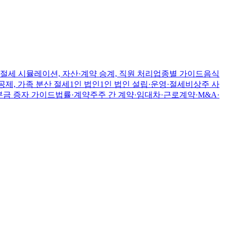
절세 시뮬레이션, 자산·계약 승계, 직원 처리
업종별 가이드
음식
공제, 가족 분산 절세
1인 법인
1인 법인 설립·운영·절세
비상주 사
본금 증자 가이드
법률·계약
주주 간 계약·임대차·근로계약·M&A·