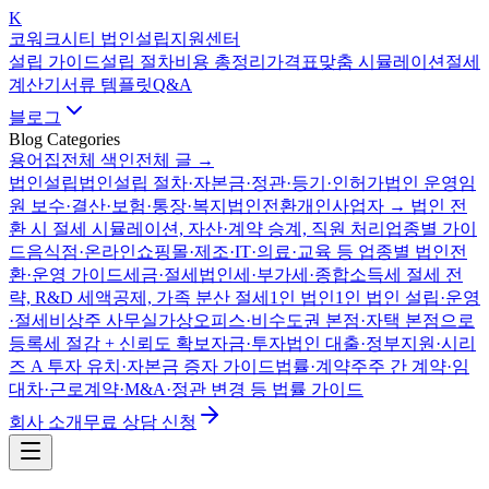
K
코워크시티 법인설립지원센터
설립 가이드
설립 절차
비용 총정리
가격표
맞춤 시뮬레이션
절세
계산기
서류 템플릿
Q&A
블로그
Blog Categories
용어집
전체 색인
전체 글 →
법인설립
법인설립 절차·자본금·정관·등기·인허가
법인 운영
임
원 보수·결산·보험·통장·복지
법인전환
개인사업자 → 법인 전
환 시 절세 시뮬레이션, 자산·계약 승계, 직원 처리
업종별 가이
드
음식점·온라인쇼핑몰·제조·IT·의료·교육 등 업종별 법인전
환·운영 가이드
세금·절세
법인세·부가세·종합소득세 절세 전
략, R&D 세액공제, 가족 분산 절세
1인 법인
1인 법인 설립·운영
·절세
비상주 사무실
가상오피스·비수도권 본점·자택 본점으로
등록세 절감 + 신뢰도 확보
자금·투자
법인 대출·정부지원·시리
즈 A 투자 유치·자본금 증자 가이드
법률·계약
주주 간 계약·임
대차·근로계약·M&A·정관 변경 등 법률 가이드
회사 소개
무료 상담 신청