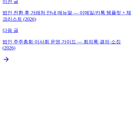
이전 글
법인 전환 후 거래처 안내 매뉴얼 — 이메일/카톡 템플릿 + 체
크리스트 (2026)
다음 글
법인 주주총회·이사회 운영 가이드 — 회의록·결의·소집
(2026)
결론부터: 첫 거래는 "세금계산서 + 계약서 + 결제" 3박
자 모두 정확히
첫 거래 전 준비 체크리스트
세금계산서 발행 가이드
계약서 작성 가이드
결제 받기 가이드
첫 거래 후 회계 처리
법인설립이 필요하신가요?