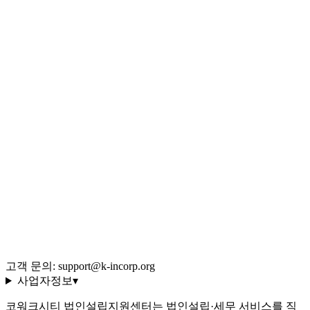
서류 무료 템플릿
맞춤 시뮬레이션
사업 형태 퀴즈
법인 vs 개인 비교
Q&A 백과사전
블로그 (543편)
전체 글 색인
용어 사전 (35선)
회사 소개·편집 정책
이용약관
개인정보처리방침
환불 규정
운영정책
고객 문의: support@k-incorp.org
사업자정보
▾
코워크시티 법인설립지원센터는 법인설립·세무 서비스를 직