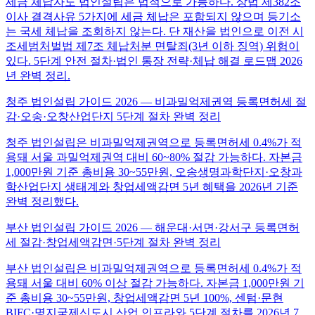
세금 체납자도 법인설립은 법적으로 가능하다. 상법 제382조
이사 결격사유 5가지에 세금 체납은 포함되지 않으며 등기소
는 국세 체납을 조회하지 않는다. 단 재산을 법인으로 이전 시
조세범처벌법 제7조 체납처분 면탈죄(3년 이하 징역) 위험이
있다. 5단계 안전 절차·법인 통장 전략·체납 해결 로드맵 2026
년 완벽 정리.
청주 법인설립 가이드 2026 — 비과밀억제권역 등록면허세 절
감·오송·오창산업단지 5단계 절차 완벽 정리
청주 법인설립은 비과밀억제권역으로 등록면허세 0.4%가 적
용돼 서울 과밀억제권역 대비 60~80% 절감 가능하다. 자본금
1,000만원 기준 총비용 30~55만원, 오송생명과학단지·오창과
학산업단지 생태계와 창업세액감면 5년 혜택을 2026년 기준
완벽 정리했다.
부산 법인설립 가이드 2026 — 해운대·서면·강서구 등록면허
세 절감·창업세액감면·5단계 절차 완벽 정리
부산 법인설립은 비과밀억제권역으로 등록면허세 0.4%가 적
용돼 서울 대비 60% 이상 절감 가능하다. 자본금 1,000만원 기
준 총비용 30~55만원, 창업세액감면 5년 100%, 센텀·문현
BIFC·명지국제신도시 산업 인프라와 5단계 절차를 2026년 7