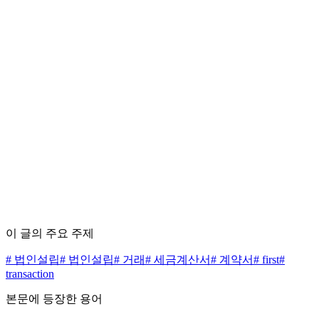
편집 정책 5원칙 보기 →
수수료 0원으로 시작하세요
무료 상담 신청하기
가격표 보기
이 글의 주요 주제
#
법인설립
#
법인설립
#
거래
#
세금계산서
#
계약서
#
first
#
transaction
본문에 등장한 용어