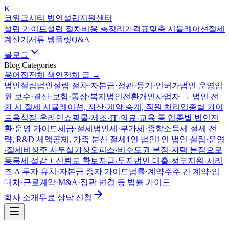
K
코워크시티 법인설립지원센터
설립 가이드
설립 절차
비용 총정리
가격표
맞춤 시뮬레이션
절세
계산기
서류 템플릿
Q&A
블로그
Blog Categories
용어집
전체 색인
전체 글 →
법인설립
법인설립 절차·자본금·정관·등기·인허가
법인 운영
임
원 보수·결산·보험·통장·복지
법인전환
개인사업자 → 법인 전
환 시 절세 시뮬레이션, 자산·계약 승계, 직원 처리
업종별 가이
드
음식점·온라인쇼핑몰·제조·IT·의료·교육 등 업종별 법인전
환·운영 가이드
세금·절세
법인세·부가세·종합소득세 절세 전
략, R&D 세액공제, 가족 분산 절세
1인 법인
1인 법인 설립·운영
·절세
비상주 사무실
가상오피스·비수도권 본점·자택 본점으로
등록세 절감 + 신뢰도 확보
자금·투자
법인 대출·정부지원·시리
즈 A 투자 유치·자본금 증자 가이드
법률·계약
주주 간 계약·임
대차·근로계약·M&A·정관 변경 등 법률 가이드
회사 소개
무료 상담 신청