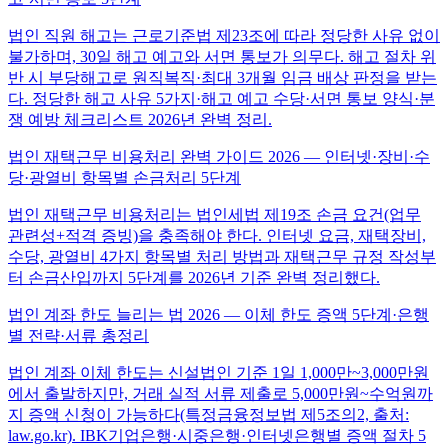
법인 직원 해고는 근로기준법 제23조에 따라 정당한 사유 없이
불가하며, 30일 해고 예고와 서면 통보가 의무다. 해고 절차 위
반 시 부당해고로 원직복직·최대 3개월 임금 배상 판정을 받는
다. 정당한 해고 사유 5가지·해고 예고 수당·서면 통보 양식·분
쟁 예방 체크리스트 2026년 완벽 정리.
법인 재택근무 비용처리 완벽 가이드 2026 — 인터넷·장비·수
당·광열비 항목별 손금처리 5단계
법인 재택근무 비용처리는 법인세법 제19조 손금 요건(업무
관련성+적격 증빙)을 충족해야 한다. 인터넷 요금, 재택장비,
수당, 광열비 4가지 항목별 처리 방법과 재택근무 규정 작성부
터 손금산입까지 5단계를 2026년 기준 완벽 정리했다.
법인 계좌 한도 늘리는 법 2026 — 이체 한도 증액 5단계·은행
별 전략·서류 총정리
법인 계좌 이체 한도는 신설법인 기준 1일 1,000만~3,000만원
에서 출발하지만, 거래 실적 서류 제출로 5,000만원~수억원까
지 증액 신청이 가능하다(특정금융정보법 제5조의2, 출처:
law.go.kr). IBK기업은행·시중은행·인터넷은행별 증액 절차 5