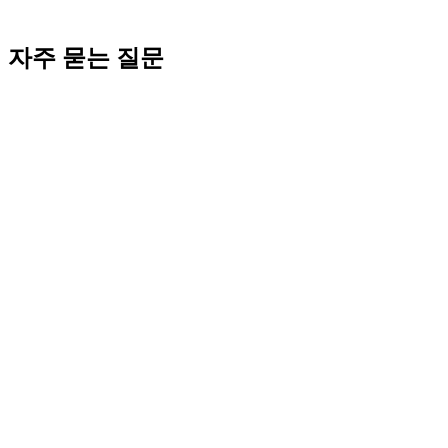
2026년 4월 25일 작성 / 2026년 4월 25일 최종 업데이트 / 코워
크시티 법인설립지원센터
자주 묻는 질문
Editorial · E-E-A-T
이 글은 어떻게 검수되었나요?
·
편집팀
— 코워크시티 법인설립지원센터 사내 편집팀