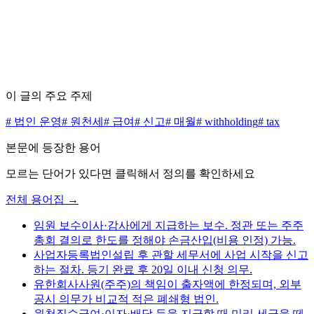
무료 상담 신청하기
가격표 보기
이 글의 주요 주제
#
법인 운영
#
원천세
#
급여
#
신고
#
매월
#
withholding
#
tax
본문에 등장한 용어
모르는 단어가 있다면 클릭해서 정의를 확인하세요
전체 용어집 →
임원 보수
이사·감사에게 지급하는 보수. 정관 또는 주주
총회 결의로 한도를 정해야 손금산입(비용 인정) 가능.
사업자등록
법인설립 후 관할 세무서에 사업 시작을 신고
하는 절차. 등기 완료 후 20일 이내 신청 의무.
유한회사
사원(주주)의 책임이 출자액에 한정되며, 외부
공시 의무가 비교적 적은 폐쇄형 법인.
원천징수
급여·이자·배당 등을 지급할 때 미리 세금을 떼