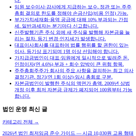
다.
임원 보수
이사·감사에게 지급하는 보수. 정관 또는 주주
총회 결의로 한도를 정해야 손금산입(비용 인정) 가능.
부가가치세
재화·용역 공급에 대해 10% 부과되는 간접
세. 일반과세자는 분기마다 신고합니다.
신주발행
기존 주식 외에 새 주식을 발행해 자본금을 늘
리는 절차. 등기 변경·인지세가 발생합니다.
대표이사
회사를 대표하여 법률 행위를 할 권한이 있는
이사. 등기상 표기되며 1명 이상 선임해야 합니다.
가지급금
법인이 대표·임원에게 일시적으로 빌려준 돈.
인정이자(연 4.6%) 부과 + 회수 압박이 큰 위험 항목.
주주총회
주주가 회사의 주요 사항을 결의하는 최고 의사
결정기관. 정기(연 1회 이상)·임시 총회로 구분.
자본금
법인이 발행한 주식의 액면가 총액. 2009년 상법
개정 이후 최저 자본금 규제가 폐지되어 100원부터 가능
합니다.
법인 운영
최신 글
카테고리 전체 →
2026년 법인 최저임금 준수 가이드 — 시급 10,030원 고용 형태