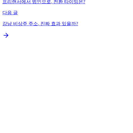
프리랜서에서 법인으로, 전환 타이밍은?
다음 글
강남 비상주 주소, 진짜 효과 있을까?
왜 실수가 반복되는가
실수 1: 가지급금 문제 — 가장 흔하고 가장 위험
실수 2: 부가세 신고 누락 — 무실적이라도 신고 필수
실수 3: 주주총회·이사회 의사록 미작성
실수 4: 등기 변경 지연 — 건당 최대 500만원 과태료
실수 5: 4대 보험 미가입·지연 가입
실수 6: 법인 폐업을 개인사업자처럼 쉽게 생각
이 모든 실수를 예방하는 가장 쉬운 방법
법인 운영 전체를 한 번에 파악하려면
법인설립이 필요하신가요?
무료 상담 신청