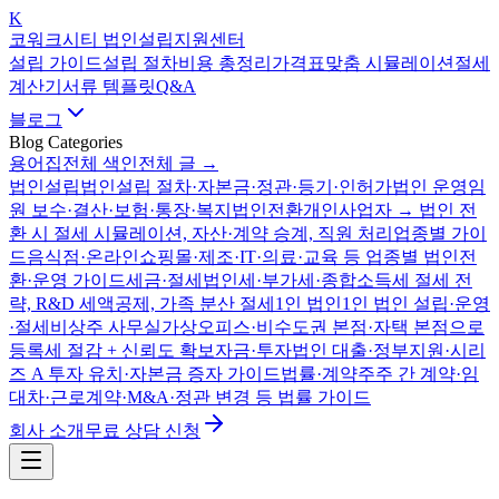
K
코워크시티 법인설립지원센터
설립 가이드
설립 절차
비용 총정리
가격표
맞춤 시뮬레이션
절세
계산기
서류 템플릿
Q&A
블로그
Blog Categories
용어집
전체 색인
전체 글 →
법인설립
법인설립 절차·자본금·정관·등기·인허가
법인 운영
임
원 보수·결산·보험·통장·복지
법인전환
개인사업자 → 법인 전
환 시 절세 시뮬레이션, 자산·계약 승계, 직원 처리
업종별 가이
드
음식점·온라인쇼핑몰·제조·IT·의료·교육 등 업종별 법인전
환·운영 가이드
세금·절세
법인세·부가세·종합소득세 절세 전
략, R&D 세액공제, 가족 분산 절세
1인 법인
1인 법인 설립·운영
·절세
비상주 사무실
가상오피스·비수도권 본점·자택 본점으로
등록세 절감 + 신뢰도 확보
자금·투자
법인 대출·정부지원·시리
즈 A 투자 유치·자본금 증자 가이드
법률·계약
주주 간 계약·임
대차·근로계약·M&A·정관 변경 등 법률 가이드
회사 소개
무료 상담 신청