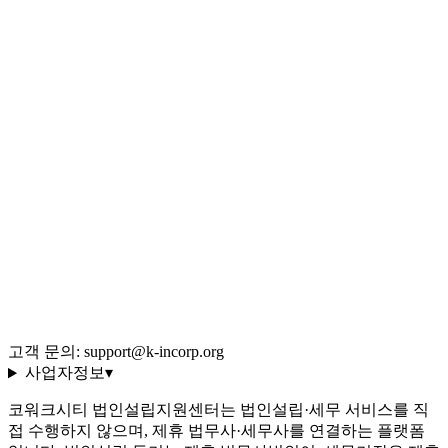
사업 형태 퀴즈
법인 vs 개인 비교
Q&A 백과사전
블로그 (545편)
전체 글 색인
용어 사전 (35선)
회사 소개·편집 정책
이용약관
개인정보처리방침
환불 규정
운영정책
고객 문의: support@k-incorp.org
사업자정보
▾
코워크시티 법인설립지원센터는 법인설립·세무 서비스를 직
접 수행하지 않으며, 제휴 법무사·세무사를 연결하는 플랫폼