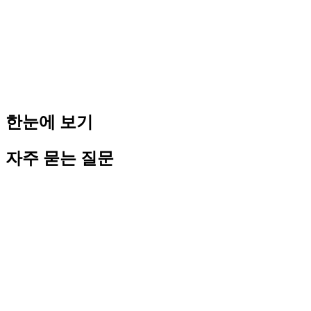
이 글에서 다룬 6가지 실수는 법인 운영의 일부입니다. 세금 신
고 일정, 직원 채용, 주주총회, 통장 관리 등 법인 운영 전 과정
의 종합 가이드는 [법인 운영 종합 가이드 2026](/blog/pillar-
operations-complete-guide-2026)에서 확인하세요.
한눈에 보기
자주 묻는 질문