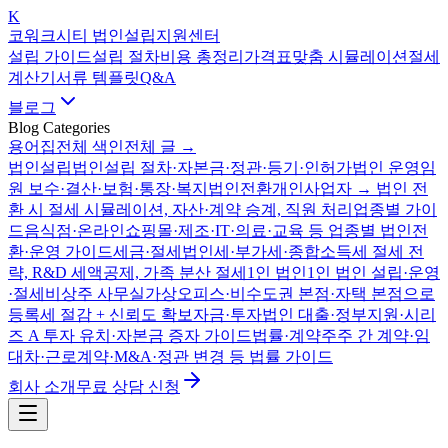
K
코워크시티 법인설립지원센터
설립 가이드
설립 절차
비용 총정리
가격표
맞춤 시뮬레이션
절세
계산기
서류 템플릿
Q&A
블로그
Blog Categories
용어집
전체 색인
전체 글 →
법인설립
법인설립 절차·자본금·정관·등기·인허가
법인 운영
임
원 보수·결산·보험·통장·복지
법인전환
개인사업자 → 법인 전
환 시 절세 시뮬레이션, 자산·계약 승계, 직원 처리
업종별 가이
드
음식점·온라인쇼핑몰·제조·IT·의료·교육 등 업종별 법인전
환·운영 가이드
세금·절세
법인세·부가세·종합소득세 절세 전
략, R&D 세액공제, 가족 분산 절세
1인 법인
1인 법인 설립·운영
·절세
비상주 사무실
가상오피스·비수도권 본점·자택 본점으로
등록세 절감 + 신뢰도 확보
자금·투자
법인 대출·정부지원·시리
즈 A 투자 유치·자본금 증자 가이드
법률·계약
주주 간 계약·임
대차·근로계약·M&A·정관 변경 등 법률 가이드
회사 소개
무료 상담 신청