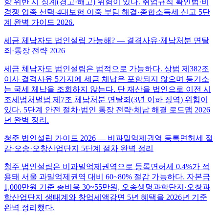
항 위반 시 징계(경고·해고) 위험이 있다. 취업규칙 확인법·비
경쟁 업종 선택·4대보험 이중 부담 해결·종합소득세 신고 5단
계 완벽 가이드 2026.
세금 체납자도 법인설립 가능해? — 결격사유·체납처분 면탈
죄·통장 전략 2026
세금 체납자도 법인설립은 법적으로 가능하다. 상법 제382조
이사 결격사유 5가지에 세금 체납은 포함되지 않으며 등기소
는 국세 체납을 조회하지 않는다. 단 재산을 법인으로 이전 시
조세범처벌법 제7조 체납처분 면탈죄(3년 이하 징역) 위험이
있다. 5단계 안전 절차·법인 통장 전략·체납 해결 로드맵 2026
년 완벽 정리.
청주 법인설립 가이드 2026 — 비과밀억제권역 등록면허세 절
감·오송·오창산업단지 5단계 절차 완벽 정리
청주 법인설립은 비과밀억제권역으로 등록면허세 0.4%가 적
용돼 서울 과밀억제권역 대비 60~80% 절감 가능하다. 자본금
1,000만원 기준 총비용 30~55만원, 오송생명과학단지·오창과
학산업단지 생태계와 창업세액감면 5년 혜택을 2026년 기준
완벽 정리했다.