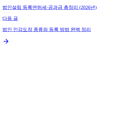
법인설립 등록면허세·공과금 총정리 (2026년)
다음 글
법인 인감도장 종류와 등록 방법 완벽 정리
부부·가족 법인설립은 소득 분산을 통한 절세가 핵심이
다. 1인 법인 세율 35%에서 부부 법인 24~15%로 11%p 절
세 가능하며, 급여 분산·배당 분산·퇴직금 활용의 3가지
방법이 있다
가족 법인의 절세 효과
가족 법인 지분 구조 설정
법인설립이 필요하신가요?
무료 상담 신청
K