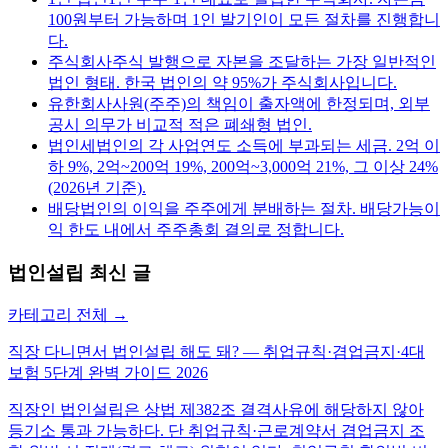
100원부터 가능하며 1인 발기인이 모든 절차를 진행합니
다.
주식회사
주식 발행으로 자본을 조달하는 가장 일반적인
법인 형태. 한국 법인의 약 95%가 주식회사입니다.
유한회사
사원(주주)의 책임이 출자액에 한정되며, 외부
공시 의무가 비교적 적은 폐쇄형 법인.
법인세
법인의 각 사업연도 소득에 부과되는 세금. 2억 이
하 9%, 2억~200억 19%, 200억~3,000억 21%, 그 이상 24%
(2026년 기준).
배당
법인의 이익을 주주에게 분배하는 절차. 배당가능이
익 한도 내에서 주주총회 결의로 정합니다.
법인설립
최신 글
카테고리 전체 →
직장 다니면서 법인설립 해도 돼? — 취업규칙·겸업금지·4대
보험 5단계 완벽 가이드 2026
직장인 법인설립은 상법 제382조 결격사유에 해당하지 않아
등기소 통과 가능하다. 단 취업규칙·근로계약서 겸업금지 조