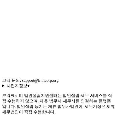
Q&A 백과사전
블로그 (544편)
전체 글 색인
용어 사전 (35선)
회사 소개·편집 정책
이용약관
개인정보처리방침
환불 규정
운영정책
고객 문의: support@k-incorp.org
사업자정보
▾
코워크시티 법인설립지원센터는 법인설립·세무 서비스를 직
접 수행하지 않으며, 제휴 법무사·세무사를 연결하는 플랫폼
입니다. 법인설립 등기는 제휴 법무사법인이, 세무기장은 제휴
세무법인이 직접 수행합니다.