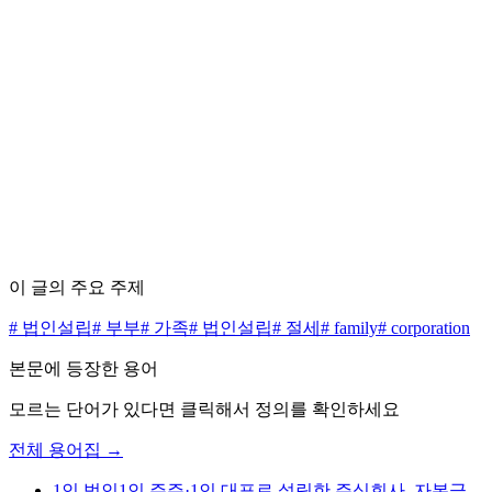
편집 정책 5원칙 보기 →
수수료 0원으로 시작하세요
무료 상담 신청하기
가격표 보기
이 글의 주요 주제
#
법인설립
#
부부
#
가족
#
법인설립
#
절세
#
family
#
corporation
본문에 등장한 용어
모르는 단어가 있다면 클릭해서 정의를 확인하세요
전체 용어집 →
1인 법인
1인 주주·1인 대표로 설립한 주식회사. 자본금