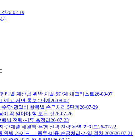
 것
26-02-19
-14
드
고용 형태별 계산법·위반 처벌·5단계 체크리스트
26-08-07
고 예고·서면 통보 5단계
26-08-02
비·수당·광열비 항목별 손금처리 5단계
26-07-29
님이 꼭 알아야 할 모든 것
26-07-26
·은행별 전략·서류 총정리
26-07-23
가지·단계별 해결책·은행 선택 전략 완벽 가이드
26-07-22
완벽 가이드 — 종류·비용·손금처리·가입 절차 2026
26-07-21
임원·주주 변경 완벽 정리
26-07-12