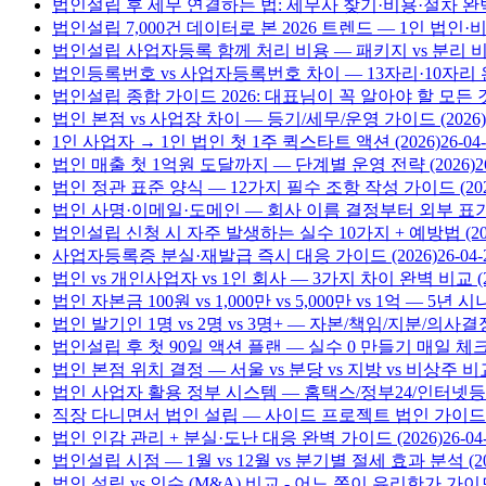
법인설립 후 세무 연결하는 법: 세무사 찾기·비용·절차 완벽
법인설립 7,000건 데이터로 본 2026 트렌드 — 1인 법인
법인설립 사업자등록 함께 처리 비용 — 패키지 vs 분리 비용
법인등록번호 vs 사업자등록번호 차이 — 13자리·10자리 완벽
법인설립 종합 가이드 2026: 대표님이 꼭 알아야 할 모든 
법인 본점 vs 사업장 차이 — 등기/세무/운영 가이드 (2026)
1인 사업자 → 1인 법인 첫 1주 퀵스타트 액션 (2026)
26-04
법인 매출 첫 1억원 도달까지 — 단계별 운영 전략 (2026)
2
법인 정관 표준 양식 — 12가지 필수 조항 작성 가이드 (202
법인 사명·이메일·도메인 — 회사 이름 결정부터 외부 표기까
법인설립 신청 시 자주 발생하는 실수 10가지 + 예방법 (20
사업자등록증 분실·재발급 즉시 대응 가이드 (2026)
26-04-
법인 vs 개인사업자 vs 1인 회사 — 3가지 차이 완벽 비교 (2
법인 자본금 100원 vs 1,000만 vs 5,000만 vs 1억 — 5년 
법인 발기인 1명 vs 2명 vs 3명+ — 자본/책임/지분/의사결정 
법인설립 후 첫 90일 액션 플랜 — 실수 0 만들기 매일 체크리
법인 본점 위치 결정 — 서울 vs 분당 vs 지방 vs 비상주 비교 
법인 사업자 활용 정부 시스템 — 홈택스/정부24/인터넷등기
직장 다니면서 법인 설립 — 사이드 프로젝트 법인 가이드 (2
법인 인감 관리 + 분실·도난 대응 완벽 가이드 (2026)
26-04
법인설립 시점 — 1월 vs 12월 vs 분기별 절세 효과 분석 (20
법인 설립 vs 인수 (M&A) 비교 - 어느 쪽이 유리한가 가이