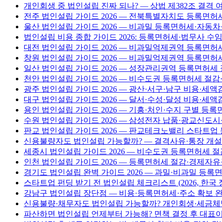
개인회생 중 법인설립 진짜 되나? — 상법 제382조 결격 
전주 법인설립 가이드 2026 — 전북특별자치도 등록면허
울산 법인설립 가이드 2026 — 비과밀 등록면허세·자동차
법인설립 비용 종합 가이드 2026: 등록면허세·법무사 수
대전 법인설립 가이드 2026 — 비과밀억제권역 등록면
창원 법인설립 가이드 2026 — 비과밀억제권역 등록면허
일산 법인설립 가이드 2026 — 성장관리권역 등록면허세
천안 법인설립 가이드 2026 — 비수도권 등록면허세 절
광주 법인설립 가이드 2026 — 광산·서구·남구 비용·세액
대구 법인설립 가이드 2026 — 달서·수성·달성 비용·세액
용인 법인설립 가이드 2026 — 기흥·처인·수지 구별 등
수원 법인설립 가이드 2026 — 삼성전자 납품·광교신도
판교 법인설립 가이드 2026 — 판교테크노밸리 스타트업
신용불량자도 법인설립 가능할까? — 결격사유·통장 개설 전
세종시 법인설립 가이드 2026 — 비수도권 등록면허세 절
인천 법인설립 가이드 2026 — 등록면허세 절감·경제자유
경기도 법인설립 완벽 가이드 2026 — 과밀·비과밀 등
스타트업 펀딩 받기 전 법인설립 체크리스트 (2026, 한국 
강남구 법인설립 장단점 — 비용·등록면허세·주소 확보 완벽
신용불량·채무자도 법인설립 가능할까? 개인회생·세금체납 
파산하면 법인설립 언제부터 가능해? 면책 결정 후 대표이사