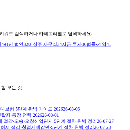
F)로 키워드 검색하거나 카테고리별로 탐색하세요.
세
49
1인 법인
32
비상주 사무실
34
자금·투자
36
법률·계약
41
 할 모든 것
보험 5단계 완벽 가이드 2026
26-08-06
죄·통장 전략 2026
26-08-01
세 절감·오송·오창산업단지 5단계 절차 완벽 정리
26-07-27
면허세 절감·창업세액감면·5단계 절차 완벽 정리
26-07-23