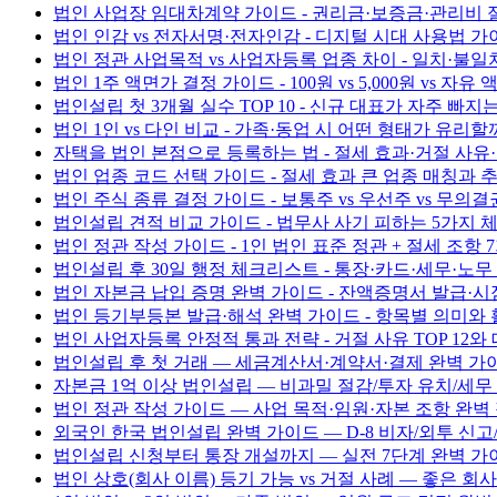
법인 사업장 임대차계약 가이드 - 권리금·보증금·관리비 
법인 인감 vs 전자서명·전자인감 - 디지털 시대 사용법 가
법인 정관 사업목적 vs 사업자등록 업종 차이 - 일치·불일
법인 1주 액면가 결정 가이드 - 100원 vs 5,000원 vs 자유
법인설립 첫 3개월 실수 TOP 10 - 신규 대표가 자주 빠지
법인 1인 vs 다인 비교 - 가족·동업 시 어떤 형태가 유리할
자택을 법인 본점으로 등록하는 법 - 절세 효과·거절 사유
법인 업종 코드 선택 가이드 - 절세 효과 큰 업종 매칭과 
법인 주식 종류 결정 가이드 - 보통주 vs 우선주 vs 무의
법인설립 견적 비교 가이드 - 법무사 사기 피하는 5가지
법인 정관 작성 가이드 - 1인 법인 표준 정관 + 절세 조항 
법인설립 후 30일 행정 체크리스트 - 통장·카드·세무·노무
법인 자본금 납입 증명 완벽 가이드 - 잔액증명서 발급·시
법인 등기부등본 발급·해석 완벽 가이드 - 항목별 의미와
법인 사업자등록 안정적 통과 전략 - 거절 사유 TOP 12와
법인설립 후 첫 거래 — 세금계산서·계약서·결제 완벽 가이드 
자본금 1억 이상 법인설립 — 비과밀 절감/투자 유치/세무 전략
법인 정관 작성 가이드 — 사업 목적·임원·자본 조항 완벽 정리
외국인 한국 법인설립 완벽 가이드 — D-8 비자/외투 신고/자
법인설립 신청부터 통장 개설까지 — 실전 7단계 완벽 가이드 
법인 상호(회사 이름) 등기 가능 vs 거절 사례 — 좋은 회사 이