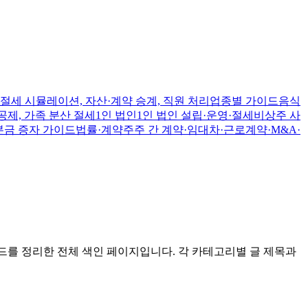
절세 시뮬레이션, 자산·계약 승계, 직원 처리
업종별 가이드
음식
공제, 가족 분산 절세
1인 법인
1인 법인 설립·운영·절세
비상주 사
본금 증자 가이드
법률·계약
주주 간 계약·임대차·근로계약·M&A·
드를 정리한 전체 색인 페이지입니다. 각 카테고리별 글 제목과