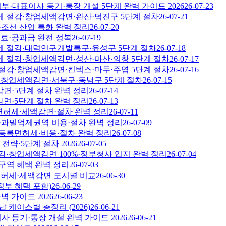
여부·대표이사 등기·통장 개설 5단계 완벽 가이드 2026
26-07-23
세 절감·창업세액감면·완산·덕진구 5단계 절차
26-07-21
·조선 산업 특화 완벽 정리
26-07-20
임료·공과금 완전 정복
26-07-19
허세 절감·대덕연구개발특구·유성구 5단계 절차
26-07-18
세 절감·창업세액감면·성산·마산·의창 5단계 절차
26-07-17
 절감·창업세액감면·킨텍스·마두·주엽 5단계 절차
26-07-16
감·창업세액감면·서북구·동남구 5단계 절차
26-07-15
감면·5단계 절차 완벽 정리
26-07-14
감면·5단계 절차 완벽 정리
26-07-13
록면허세·세액감면·절차 완벽 정리
26-07-11
시·과밀억제권역 비용·절차 완벽 정리
26-07-09
 등록면허세·비용·절차 완벽 정리
26-07-08
략·5단계 절차 2026
26-07-05
감·창업세액감면 100%·정부청사 입지 완벽 정리
26-07-04
구역 혜택 완벽 정리
26-07-03
록면허세·세액감면 도시별 비교
26-06-30
정부 혜택 포함)
26-06-29
 가이드 2026
26-06-23
케이스별 총정리 (2026)
26-06-21
 등기·통장 개설 완벽 가이드 2026
26-06-21