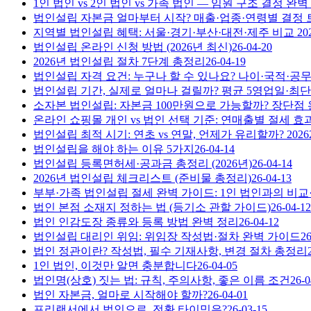
1인 법인 vs 2인 법인 vs 가족 법인 — 임원 구조 결정 완벽 
법인설립 자본금 얼마부터 시작? 매출·업종·연령별 결정 트리
지역별 법인설립 혜택: 서울·경기·부산·대전·제주 비교 20
법인설립 온라인 신청 방법 (2026년 최신)
26-04-20
2026년 법인설립 절차 7단계 총정리
26-04-19
법인설립 자격 요건: 누구나 할 수 있나요? 나이·국적·공
법인설립 기간, 실제로 얼마나 걸릴까? 평균 5영업일·최단 
소자본 법인설립: 자본금 100만원으로 가능할까? 장단점
온라인 쇼핑몰 개인 vs 법인 선택 기준: 연매출별 절세 효
법인설립 최적 시기: 연초 vs 연말, 언제가 유리할까? 2026
법인설립을 해야 하는 이유 5가지
26-04-14
법인설립 등록면허세·공과금 총정리 (2026년)
26-04-14
2026년 법인설립 체크리스트 (준비물 총정리)
26-04-13
부부·가족 법인설립 절세 완벽 가이드: 1인 법인과의 비
법인 본점 소재지 정하는 법 (등기소 관할 가이드)
26-04-12
법인 인감도장 종류와 등록 방법 완벽 정리
26-04-12
법인설립 대리인 위임: 위임장 작성법·절차 완벽 가이드
26
법인 정관이란? 작성법, 필수 기재사항, 변경 절차 총정리
1인 법인, 이것만 알면 충분합니다
26-04-05
법인명(상호) 짓는 법: 규칙, 주의사항, 좋은 이름 조건
26-0
법인 자본금, 얼마로 시작해야 할까?
26-04-01
프리랜서에서 법인으로, 전환 타이밍은?
26-03-15