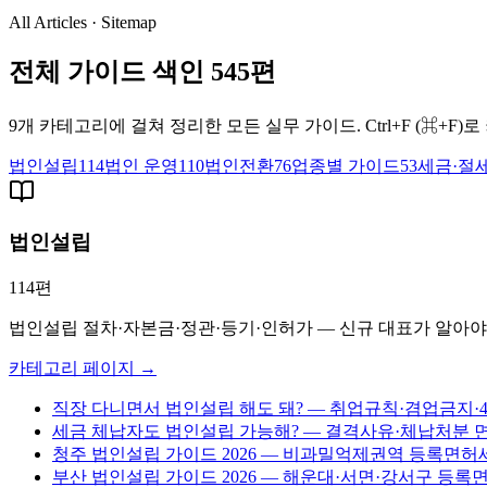
All Articles · Sitemap
전체 가이드 색인
545
편
9개 카테고리에 걸쳐 정리한 모든 실무 가이드. Ctrl+F (⌘+
법인설립
114
법인 운영
110
법인전환
76
업종별 가이드
53
세금·절
법인설립
114
편
법인설립 절차·자본금·정관·등기·인허가 — 신규 대표가 알아야
카테고리 페이지 →
직장 다니면서 법인설립 해도 돼? — 취업규칙·겸업금지·4대
세금 체납자도 법인설립 가능해? — 결격사유·체납처분 면탈
청주 법인설립 가이드 2026 — 비과밀억제권역 등록면허
부산 법인설립 가이드 2026 — 해운대·서면·강서구 등록