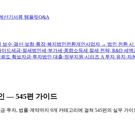
 계산기
서류 템플릿
Q&A
 보수·결산·보험·통장·복지
법인전환
개인사업자 → 법인 전환 시 
가이드
세금·절세
법인세·부가세·종합소득세 절세 전략, R&D 세액
신뢰도 확보
자금·투자
법인 대출·정부지원·시리즈 A 투자 유치·자
인 —
545
편 가이드
자금·투자, 법률·계약까지 9개 카테고리에 걸쳐
545
편의 실무 가이