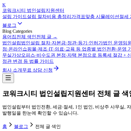
K
코워크시티 법인설립지원센터
설립 가이드
설립 절차
비용 총정리
가격표
맞춤 시뮬레이션
절세
블로그
Blog Categories
용어집
전체 색인
전체 글 →
법인설립
법인설립 절차·자본금·정관·등기·인허가
법인 운영
임원
점·온라인쇼핑몰·제조·IT·의료·교육 등 업종별 법인전환·운영 
무실
가상오피스·비수도권 본점·자택 본점으로 등록세 절감 + 
정관 변경 등 법률 가이드
회사 소개
무료 상담 신청
코워크시티 법인설립지원센터 전체 글 색
법인설립부터 법인전환, 세금·절세, 1인 법인, 비상주 사무실, 
발행일을 한눈에 확인할 수 있습니다.
홈
블로그
전체 글 색인