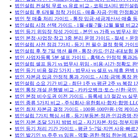
법인설립 컨설팅 무료 vs 유료 비교 - 코워크시티 법인
법인설립 후 6개월 정착 가이드 - 매출·자금·인력 안정화
2
법인 첫 매출 처리 가이드 - 통장 입금·세금계산서·매출 등
법인설립 시점 선택 가이드 - 1월·4월·7월·12월 월별 비교
2
법인 등기 위임장 작성 가이드 - 본인 vs 가족 vs 법무사 
법인 본점·사업장·창고 3중 분리 운영 가이드 - 절세 + 운
법인설립 사전 점검 7가지 - 등기 전 필수 결정 항목 가이
법인설립 후 첫 7일 액션 플랜 - 통장·카드·인감·4대보험 
법인 사업자등록 5분 셀프 가이드 - 홈택스 안정적 통과
26
법인설립 셀프 등기 vs 법무사 위임 - 비용·시간·정확도 
법인 등기 비용 절감 5가지 - 법무사 vs 셀프 vs 제휴 완벽
법인 자본금 입금 안정적 통과 가이드 - 시점·금액·통장 
법인설립 소요 기간 비교 - 최단 1주 vs 평균 2주 vs 복잡 
법인 통장 개설 은행별 비교 - 카카오뱅크·토스·신한·국민
법인 본점 비수도권 이전 가이드 - 등록세 1/3 절감 vs 실
법인 종류 5가지 비교 - 주식회사·유한회사·합자·합명·LLC
법인 최저 자본금 결정 가이드 - 100원·100만원·1억 케이
법인설립 7가지 핵심 서류 - 등기부등본·정관·인감증명·
법인 자본 조달 5가지 방법 비교 - 자기자본·차입·정부지
법인 등기 처리 기간 가이드 - 평균 5~7일·지연 사유·빠르
법인 발기인 vs 주주 vs 임원 - 역할·권한·책임 한눈에 비교