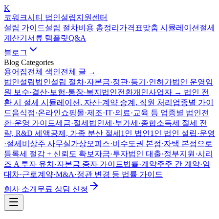
K
코워크시티 법인설립지원센터
설립 가이드
설립 절차
비용 총정리
가격표
맞춤 시뮬레이션
절세
계산기
서류 템플릿
Q&A
블로그
Blog Categories
용어집
전체 색인
전체 글 →
법인설립
법인설립 절차·자본금·정관·등기·인허가
법인 운영
임
원 보수·결산·보험·통장·복지
법인전환
개인사업자 → 법인 전
환 시 절세 시뮬레이션, 자산·계약 승계, 직원 처리
업종별 가이
드
음식점·온라인쇼핑몰·제조·IT·의료·교육 등 업종별 법인전
환·운영 가이드
세금·절세
법인세·부가세·종합소득세 절세 전
략, R&D 세액공제, 가족 분산 절세
1인 법인
1인 법인 설립·운영
·절세
비상주 사무실
가상오피스·비수도권 본점·자택 본점으로
등록세 절감 + 신뢰도 확보
자금·투자
법인 대출·정부지원·시리
즈 A 투자 유치·자본금 증자 가이드
법률·계약
주주 간 계약·임
대차·근로계약·M&A·정관 변경 등 법률 가이드
회사 소개
무료 상담 신청