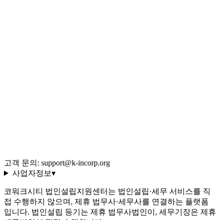
법인 vs 개인 비교
Q&A 백과사전
블로그 (546편)
전체 글 색인
용어 사전 (35선)
회사 소개·편집 정책
이용약관
개인정보처리방침
환불 규정
운영정책
고객 문의: support@k-incorp.org
사업자정보
▾
코워크시티 법인설립지원센터는 법인설립·세무 서비스를 직
접 수행하지 않으며, 제휴 법무사·세무사를 연결하는 플랫폼
입니다. 법인설립 등기는 제휴 법무사법인이, 세무기장은 제휴