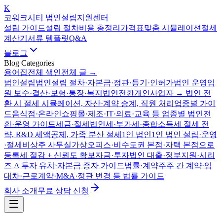
K
코워크시티 법인설립지원센터
설립 가이드
설립 절차
비용 총정리
가격표
맞춤 시뮬레이션
절세
계산기
서류 템플릿
Q&A
블로그
Blog Categories
용어집
전체 색인
전체 글 →
법인설립
법인설립 절차·자본금·정관·등기·인허가
법인 운영
임
원 보수·결산·보험·통장·복지
법인전환
개인사업자 → 법인 전
환 시 절세 시뮬레이션, 자산·계약 승계, 직원 처리
업종별 가이
드
음식점·온라인쇼핑몰·제조·IT·의료·교육 등 업종별 법인전
환·운영 가이드
세금·절세
법인세·부가세·종합소득세 절세 전
략, R&D 세액공제, 가족 분산 절세
1인 법인
1인 법인 설립·운영
·절세
비상주 사무실
가상오피스·비수도권 본점·자택 본점으로
등록세 절감 + 신뢰도 확보
자금·투자
법인 대출·정부지원·시리
즈 A 투자 유치·자본금 증자 가이드
법률·계약
주주 간 계약·임
대차·근로계약·M&A·정관 변경 등 법률 가이드
회사 소개
무료 상담 신청