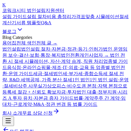
K
코워크시티 법인설립지원센터
설립 가이드
설립 절차
비용 총정리
가격표
맞춤 시뮬레이션
절세
계산기
서류 템플릿
Q&A
블로그
Blog Categories
용어집
전체 색인
전체 글 →
법인설립
법인설립 절차·자본금·정관·등기·인허가
법인 운영
임
원 보수·결산·보험·통장·복지
법인전환
개인사업자 → 법인 전
환 시 절세 시뮬레이션, 자산·계약 승계, 직원 처리
업종별 가이
드
음식점·온라인쇼핑몰·제조·IT·의료·교육 등 업종별 법인전
환·운영 가이드
세금·절세
법인세·부가세·종합소득세 절세 전
략, R&D 세액공제, 가족 분산 절세
1인 법인
1인 법인 설립·운영
·절세
비상주 사무실
가상오피스·비수도권 본점·자택 본점으로
등록세 절감 + 신뢰도 확보
자금·투자
법인 대출·정부지원·시리
즈 A 투자 유치·자본금 증자 가이드
법률·계약
주주 간 계약·임
대차·근로계약·M&A·정관 변경 등 법률 가이드
회사 소개
무료 상담 신청