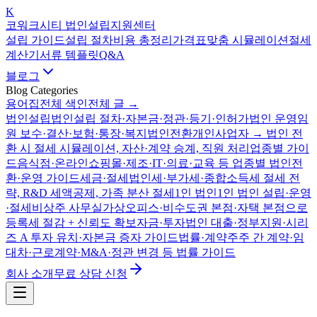
K
코워크시티 법인설립지원센터
설립 가이드
설립 절차
비용 총정리
가격표
맞춤 시뮬레이션
절세
계산기
서류 템플릿
Q&A
블로그
Blog Categories
용어집
전체 색인
전체 글 →
법인설립
법인설립 절차·자본금·정관·등기·인허가
법인 운영
임
원 보수·결산·보험·통장·복지
법인전환
개인사업자 → 법인 전
환 시 절세 시뮬레이션, 자산·계약 승계, 직원 처리
업종별 가이
드
음식점·온라인쇼핑몰·제조·IT·의료·교육 등 업종별 법인전
환·운영 가이드
세금·절세
법인세·부가세·종합소득세 절세 전
략, R&D 세액공제, 가족 분산 절세
1인 법인
1인 법인 설립·운영
·절세
비상주 사무실
가상오피스·비수도권 본점·자택 본점으로
등록세 절감 + 신뢰도 확보
자금·투자
법인 대출·정부지원·시리
즈 A 투자 유치·자본금 증자 가이드
법률·계약
주주 간 계약·임
대차·근로계약·M&A·정관 변경 등 법률 가이드
회사 소개
무료 상담 신청