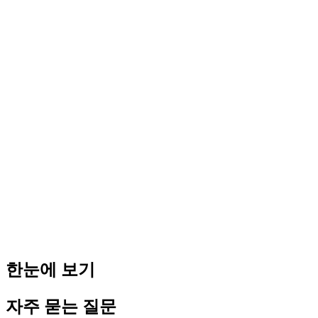
☐ 매출·매입 세금계산서·신용카드매출전표·현금영수증
☐ 부가세 신고서
☐ 신고 채널: 홈택스
원천세 신고:
☐ 원천징수이행상황신고서
☐ 지급명세서 (연 1회 추가)
☐ 신고 채널: 홈택스
4대보험 신고:
☐ 4대사회보험 자격취득·상실 신고서
☐ 보수월액 신고서
☐ 신고 채널: 4대사회보험 EDI (4insure.or.kr) 또는 각 공단 홈
페이지
신설법인은 사업자등록증 발급 후 30일 이내 4대보험 사업장
가입 신고를 권장합니다. 자세한 [필요 서류 가이드]
(/documents)에서 양식 다운로드 가능.
한눈에 보기
자주 묻는 질문