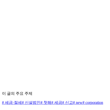
최종 검수일
2026-07-01
분류
세금·절세
사실 오류 정정 신고
편집 정책 5원칙 보기 →
수수료 0원으로 시작하세요
무료 상담 신청하기
가격표 보기
이 글의 주요 주제
#
세금·절세
#
신설법인
#
첫해
#
세금
#
신고
#
new
#
corporation