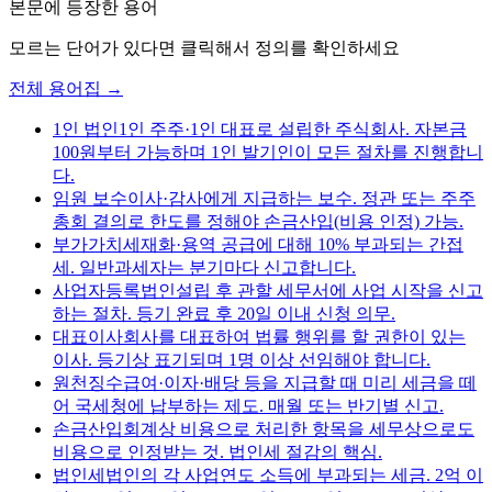
본문에 등장한 용어
모르는 단어가 있다면 클릭해서 정의를 확인하세요
전체 용어집 →
1인 법인
1인 주주·1인 대표로 설립한 주식회사. 자본금
100원부터 가능하며 1인 발기인이 모든 절차를 진행합니
다.
임원 보수
이사·감사에게 지급하는 보수. 정관 또는 주주
총회 결의로 한도를 정해야 손금산입(비용 인정) 가능.
부가가치세
재화·용역 공급에 대해 10% 부과되는 간접
세. 일반과세자는 분기마다 신고합니다.
사업자등록
법인설립 후 관할 세무서에 사업 시작을 신고
하는 절차. 등기 완료 후 20일 이내 신청 의무.
대표이사
회사를 대표하여 법률 행위를 할 권한이 있는
이사. 등기상 표기되며 1명 이상 선임해야 합니다.
원천징수
급여·이자·배당 등을 지급할 때 미리 세금을 떼
어 국세청에 납부하는 제도. 매월 또는 반기별 신고.
손금산입
회계상 비용으로 처리한 항목을 세무상으로도
비용으로 인정받는 것. 법인세 절감의 핵심.
법인세
법인의 각 사업연도 소득에 부과되는 세금. 2억 이