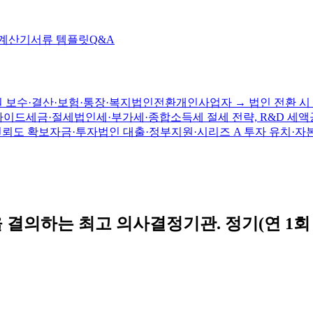
 계산기
서류 템플릿
Q&A
 보수·결산·보험·통장·복지
법인전환
개인사업자 → 법인 전환 시 
가이드
세금·절세
법인세·부가세·종합소득세 절세 전략, R&D 세액
신뢰도 확보
자금·투자
법인 대출·정부지원·시리즈 A 투자 유치·자
결의하는 최고 의사결정기관. 정기(연 1회 