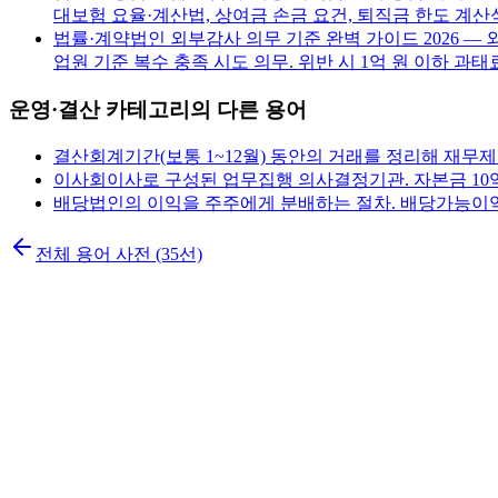
대보험 요율·계산법, 상여금 손금 요건, 퇴직금 한도 계산
법률·계약
법인 외부감사 의무 기준 완벽 가이드 2026 —
업원 기준 복수 충족 시도 의무. 위반 시 1억 원 이하 과태료
운영·결산
카테고리의 다른 용어
결산
회계기간(보통 1~12월) 동안의 거래를 정리해 재무
이사회
이사로 구성된 업무집행 의사결정기관. 자본금 10
배당
법인의 이익을 주주에게 분배하는 절차. 배당가능이익
전체 용어 사전 (35선)
K
법인설립 신청
설립 가이드
설립 절차 7단계