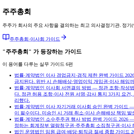
주주총회
주주가 회사의 주요 사항을 결의하는 최고 의사결정기관. 정기(연
주주총회·이사회 가이드
"
주주총회
"
가 등장하는 가이드
이 용어를 다루는 실무 가이드
6
편
법률·계약
법인 이사 경업금지·겸직 제한 완벽 가이드 2026
금지된다. 위반 시 손해배상·영업이익 개입권·이사 해임까지
법률·계약
법인 이사회 서면결의 방법 — 정관 조항·작성법·
다. 정관 허용 조항·이사 전원 서명·감사 통지 3가지 요건
리했다.
법률·계약
법인 이사 자기거래 이사회 승인 완벽 가이드 — 상
이 필수이다. 미승인 시 거래 취소·이사 손해배상 책임 발
법률·계약
법인 소수주주권 행사 방법 완벽 가이드 2026 
정하는 회계장부 열람청구권·주주총회 소집청구권·이사 해임
법인 운영
법인 임원 급여·배당·퇴직금 절세 종합 가이드 20