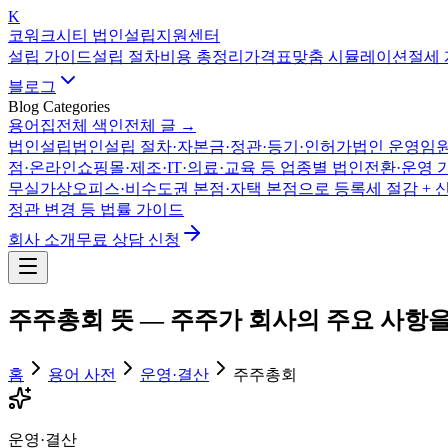
K
코워크시티 법인설립지원센터
설립 가이드
설립 절차
비용 총정리
가격표
맞춤 시뮬레이션
절세
블로그
Blog Categories
용어집
전체 색인
전체 글 →
법인설립
법인설립 절차·자본금·정관·등기·인허가
법인 운영
임원
점·온라인쇼핑몰·제조·IT·의료·교육 등 업종별 법인전환·운영 
무실
가상오피스·비수도권 본점·자택 본점으로 등록세 절감 + 
정관 변경 등 법률 가이드
회사 소개
무료 상담 신청
주주총회
뜻 —
주주가 회사의 주요 사항을 
홈
용어 사전
운영·결산
주주총회
운영·결산