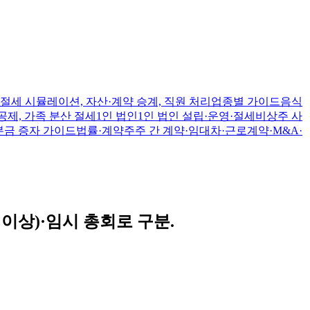
절세 시뮬레이션, 자산·계약 승계, 직원 처리
업종별 가이드
음식
공제, 가족 분산 절세
1인 법인
1인 법인 설립·운영·절세
비상주 사
본금 증자 가이드
법률·계약
주주 간 계약·임대차·근로계약·M&A·
이상)·임시 총회로 구분.