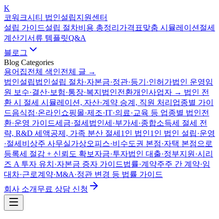
K
코워크시티 법인설립지원센터
설립 가이드
설립 절차
비용 총정리
가격표
맞춤 시뮬레이션
절세
계산기
서류 템플릿
Q&A
블로그
Blog Categories
용어집
전체 색인
전체 글 →
법인설립
법인설립 절차·자본금·정관·등기·인허가
법인 운영
임
원 보수·결산·보험·통장·복지
법인전환
개인사업자 → 법인 전
환 시 절세 시뮬레이션, 자산·계약 승계, 직원 처리
업종별 가이
드
음식점·온라인쇼핑몰·제조·IT·의료·교육 등 업종별 법인전
환·운영 가이드
세금·절세
법인세·부가세·종합소득세 절세 전
략, R&D 세액공제, 가족 분산 절세
1인 법인
1인 법인 설립·운영
·절세
비상주 사무실
가상오피스·비수도권 본점·자택 본점으로
등록세 절감 + 신뢰도 확보
자금·투자
법인 대출·정부지원·시리
즈 A 투자 유치·자본금 증자 가이드
법률·계약
주주 간 계약·임
대차·근로계약·M&A·정관 변경 등 법률 가이드
회사 소개
무료 상담 신청