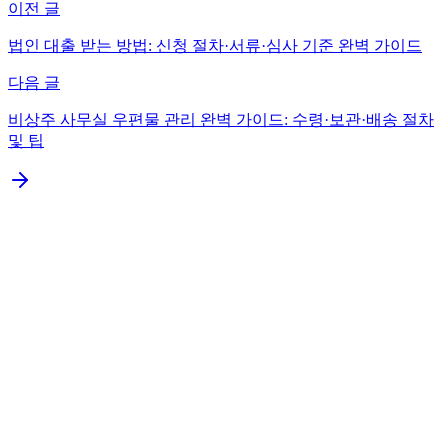
이전 글
법인 대출 받는 방법: 신청 절차·서류·심사 기준 완벽 가이드
다음 글
비상주 사무실 우편물 관리 완벽 가이드: 수령·보관·배송 절차
및 팁
법인 자본금 납입이란? — 설정한 자본금을 실제로 입금
하는 필수 절차
법인 자본금 납입의 3가지 방법 — 계좌 이체, 현금 입금,
현물 납입
계좌 이체를 통한 자본금 납입 — 4단계 상세 절차
자본금 납입 후 자본금을 다시 출금할 수 있나? — 세무
위험
자본금 납입 시 주의사항 5가지 — 세무 적발 회피 및 증
명 준비
자본금 납입 증명서의 활용 — 등기, 대출, 세무 신청