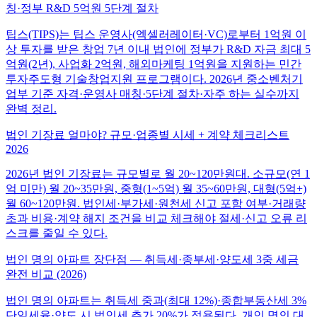
칭·정부 R&D 5억원 5단계 절차
팁스(TIPS)는 팁스 운영사(엑셀러레이터·VC)로부터 1억원 이
상 투자를 받은 창업 7년 이내 법인에 정부가 R&D 자금 최대 5
억원(2년), 사업화 2억원, 해외마케팅 1억원을 지원하는 민간
투자주도형 기술창업지원 프로그램이다. 2026년 중소벤처기
업부 기준 자격·운영사 매칭·5단계 절차·자주 하는 실수까지
완벽 정리.
법인 기장료 얼마야? 규모·업종별 시세 + 계약 체크리스트
2026
2026년 법인 기장료는 규모별로 월 20~120만원대. 소규모(연 1
억 미만) 월 20~35만원, 중형(1~5억) 월 35~60만원, 대형(5억+)
월 60~120만원. 법인세·부가세·원천세 신고 포함 여부·거래량
초과 비용·계약 해지 조건을 비교 체크해야 절세·신고 오류 리
스크를 줄일 수 있다.
법인 명의 아파트 장단점 — 취득세·종부세·양도세 3중 세금
완전 비교 (2026)
법인 명의 아파트는 취득세 중과(최대 12%)·종합부동산세 3%
단일세율·양도 시 법인세 추가 20%가 적용된다. 개인 명의 대