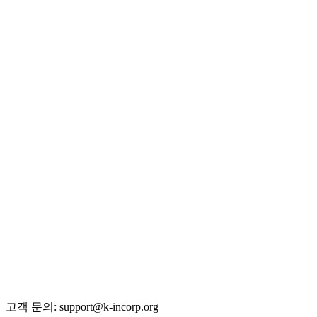
비상주 사무실
절세 계산기
서류 무료 템플릿
맞춤 시뮬레이션
사업 형태 퀴즈
법인 vs 개인 비교
Q&A 백과사전
블로그 (545편)
전체 글 색인
용어 사전 (35선)
회사 소개·편집 정책
이용약관
개인정보처리방침
환불 규정
운영정책
고객 문의: support@k-incorp.org