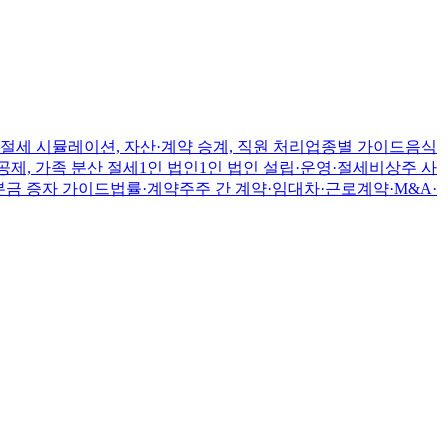
절세 시뮬레이션, 자산·계약 승계, 직원 처리
업종별 가이드
음식
공제, 가족 분산 절세
1인 법인
1인 법인 설립·운영·절세
비상주 사
본금 증자 가이드
법률·계약
주주 간 계약·임대차·근로계약·M&A·