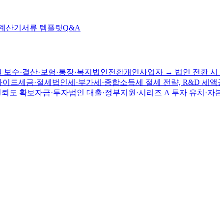
 계산기
서류 템플릿
Q&A
 보수·결산·보험·통장·복지
법인전환
개인사업자 → 법인 전환 시 
가이드
세금·절세
법인세·부가세·종합소득세 절세 전략, R&D 세액
신뢰도 확보
자금·투자
법인 대출·정부지원·시리즈 A 투자 유치·자