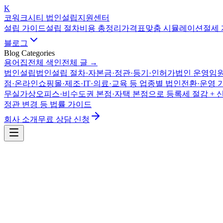
K
코워크시티 법인설립지원센터
설립 가이드
설립 절차
비용 총정리
가격표
맞춤 시뮬레이션
절세
블로그
Blog Categories
용어집
전체 색인
전체 글 →
법인설립
법인설립 절차·자본금·정관·등기·인허가
법인 운영
임원
점·온라인쇼핑몰·제조·IT·의료·교육 등 업종별 법인전환·운영 
무실
가상오피스·비수도권 본점·자택 본점으로 등록세 절감 + 
정관 변경 등 법률 가이드
회사 소개
무료 상담 신청
자금·투자