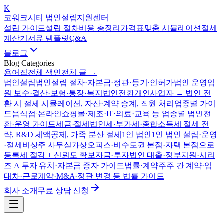
K
코워크시티 법인설립지원센터
설립 가이드
설립 절차
비용 총정리
가격표
맞춤 시뮬레이션
절세
계산기
서류 템플릿
Q&A
블로그
Blog Categories
용어집
전체 색인
전체 글 →
법인설립
법인설립 절차·자본금·정관·등기·인허가
법인 운영
임
원 보수·결산·보험·통장·복지
법인전환
개인사업자 → 법인 전
환 시 절세 시뮬레이션, 자산·계약 승계, 직원 처리
업종별 가이
드
음식점·온라인쇼핑몰·제조·IT·의료·교육 등 업종별 법인전
환·운영 가이드
세금·절세
법인세·부가세·종합소득세 절세 전
략, R&D 세액공제, 가족 분산 절세
1인 법인
1인 법인 설립·운영
·절세
비상주 사무실
가상오피스·비수도권 본점·자택 본점으로
등록세 절감 + 신뢰도 확보
자금·투자
법인 대출·정부지원·시리
즈 A 투자 유치·자본금 증자 가이드
법률·계약
주주 간 계약·임
대차·근로계약·M&A·정관 변경 등 법률 가이드
회사 소개
무료 상담 신청