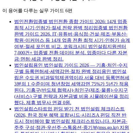
이 용어를 다루는 실무 가이드
6
편
법인전환
업종별 법인전환 종합 가이드 2026: 14개 업종
최적 시기·인허가·절세 전략 완벽 정리
업종별 법인전환
완벽 가이드 2026. IT·유튜버·음식점·건설·제조·부동산·
학원·이커머스 등 14개 업종 전환 최적 시기·인허가 승계
여부·절세 포인트 비교. 코워크시티 법인설립지원센터
7,000건+ 업종별 전환 데이터 분석. 업종마다 다른 자본
금·면허·세금 완벽 정리.
법인설립
용인 법인설립 가이드 2026 — 기흥·처인·수지
구별 등록면허세·세액감면·절차 완벽 정리
용인 법인설
립은 수도권 비과밀억제권역이라 서울 대비 등록면허세
3분의 1 수준이며 청년창업 세액감면 75%가 5년간 적용
된다. 기흥구(반도체 협력사)·처인구(제조·물류)·수지구
(서비스) 구별 전략과 자본금별 비용 시뮬레이션을 정리
했다. 제휴 법무사 연결 0원.
법인설립
스타트업 펀딩 받기 전 법인설립 체크리스트
(2026, 한국 정부 혜택 포함)
시드·시리즈A 펀딩 직전 반
드시 정비해야 할 법인설립 체크리스트입니다. 자본금·
주주 구성·정관·우선주·스톡옵션·중기부(mss.go.kr) 지원