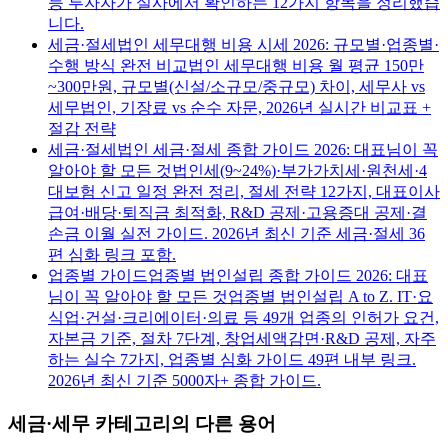
등 투자자가 실사에서 확인하는 12가지 항목을 정리했습
니다.
세금·절세
법인 세무대행 비용 시세 2026: 규모별·업종별·
수행 방식 완전 비교
법인 세무대행 비용 월 평균 150만
~300만원, 규모별(신설/소규모/중규모) 차이, 세무사 vs
세무법인, 기장료 vs 순수 자문, 2026년 실시간 비교표 +
절감 전략
세금·절세
법인 세금·절세 종합 가이드 2026: 대표님이 꼭
알아야 할 모든 것
법인세(9~24%)·부가가치세·원천세·4
대보험 신고 일정 완전 정리, 절세 전략 12가지, 대표이사
급여·배당·퇴직금 최적화, R&D 공제·고용증대 공제·결
손금 이월 실전 가이드. 2026년 최신 기준 세금·절세 36
편 심화 링크 포함.
업종별 가이드
업종별 법인설립 종합 가이드 2026: 대표
님이 꼭 알아야 할 모든 것
업종별 법인설립 A to Z. IT·요
식업·건설·크리에이터·의료 등 49개 업종의 인허가 요건,
자본금 기준, 절차 7단계, 창업세액감면·R&D 공제, 자주
하는 실수 7가지, 업종별 심화 가이드 49편 내부 링크.
2026년 최신 기준 5000자+ 종합 가이드.
세금·세무
카테고리의 다른 용어