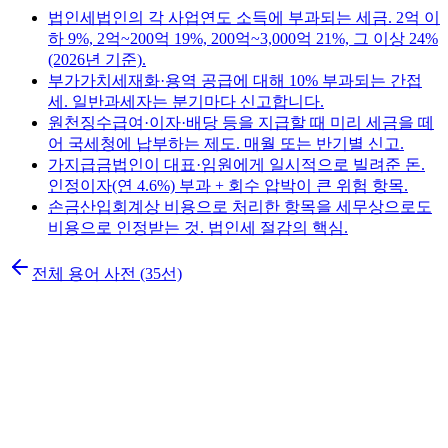
법인세
법인의 각 사업연도 소득에 부과되는 세금. 2억 이
하 9%, 2억~200억 19%, 200억~3,000억 21%, 그 이상 24%
(2026년 기준).
부가가치세
재화·용역 공급에 대해 10% 부과되는 간접
세. 일반과세자는 분기마다 신고합니다.
원천징수
급여·이자·배당 등을 지급할 때 미리 세금을 떼
어 국세청에 납부하는 제도. 매월 또는 반기별 신고.
가지급금
법인이 대표·임원에게 일시적으로 빌려준 돈.
인정이자(연 4.6%) 부과 + 회수 압박이 큰 위험 항목.
손금산입
회계상 비용으로 처리한 항목을 세무상으로도
비용으로 인정받는 것. 법인세 절감의 핵심.
전체 용어 사전 (35선)
K
법인설립 신청