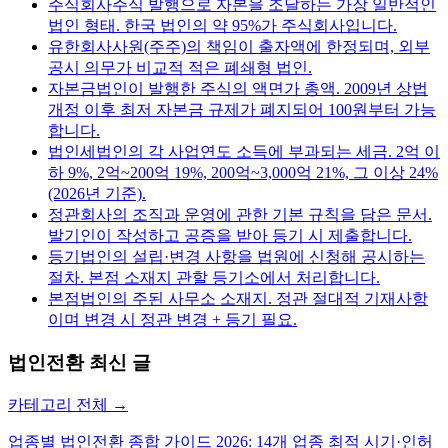
주식회사
주식 발행으로 자본을 조달하는 가장 일반적인
법인 형태. 한국 법인의 약 95%가 주식회사입니다.
유한회사
사원(주주)의 책임이 출자액에 한정되며, 외부
공시 의무가 비교적 적은 폐쇄형 법인.
자본금
법인이 발행한 주식의 액면가 총액. 2009년 상법
개정 이후 최저 자본금 규제가 폐지되어 100원부터 가능
합니다.
법인세
법인의 각 사업연도 소득에 부과되는 세금. 2억 이
하 9%, 2억~200억 19%, 200억~3,000억 21%, 그 이상 24%
(2026년 기준).
정관
회사의 조직과 운영에 관한 기본 규칙을 담은 문서.
발기인이 작성하고 공증을 받아 등기 시 제출합니다.
등기
법인의 설립·변경 사항을 법원에 신청해 공시하는
절차. 본점 소재지 관할 등기소에서 처리합니다.
본점
법인의 주된 사무소 소재지. 정관 절대적 기재사항
이며 변경 시 정관 변경 + 등기 필요.
법인전환
최신 글
카테고리 전체 →
업종별 법인전환 종합 가이드 2026: 14개 업종 최적 시기·인허