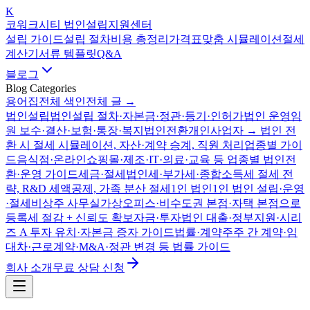
K
코워크시티 법인설립지원센터
설립 가이드
설립 절차
비용 총정리
가격표
맞춤 시뮬레이션
절세
계산기
서류 템플릿
Q&A
블로그
Blog Categories
용어집
전체 색인
전체 글 →
법인설립
법인설립 절차·자본금·정관·등기·인허가
법인 운영
임
원 보수·결산·보험·통장·복지
법인전환
개인사업자 → 법인 전
환 시 절세 시뮬레이션, 자산·계약 승계, 직원 처리
업종별 가이
드
음식점·온라인쇼핑몰·제조·IT·의료·교육 등 업종별 법인전
환·운영 가이드
세금·절세
법인세·부가세·종합소득세 절세 전
략, R&D 세액공제, 가족 분산 절세
1인 법인
1인 법인 설립·운영
·절세
비상주 사무실
가상오피스·비수도권 본점·자택 본점으로
등록세 절감 + 신뢰도 확보
자금·투자
법인 대출·정부지원·시리
즈 A 투자 유치·자본금 증자 가이드
법률·계약
주주 간 계약·임
대차·근로계약·M&A·정관 변경 등 법률 가이드
회사 소개
무료 상담 신청