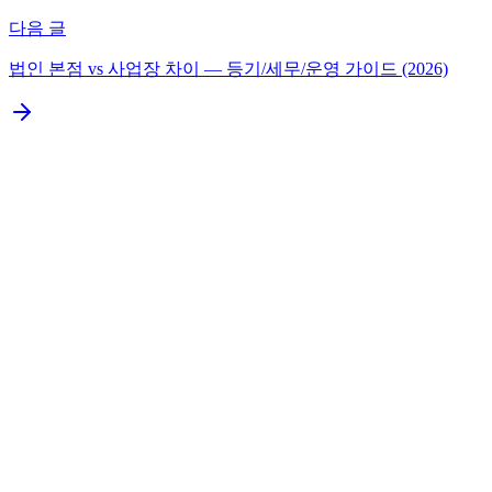
다음 글
법인 본점 vs 사업장 차이 — 등기/세무/운영 가이드 (2026)
결론부터: 호주 Pty Ltd 진출, 약 1~2개월·자본금 자유
호주 Pty Ltd 설립 절차
호주 세금 + 비자
법인설립이 필요하신가요?
무료 상담 신청
K