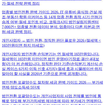
가·절세 전략 완벽 정리
업종별 법인전환 완벽 가이드 2026. IT·유튜버·음식점·건설·제
조·부동산·학원·이커머스 등 14개 업종 전환 최적 시기·인허가
승계 여부·절세 포인트 비교. 코워크시티 법인설립지원센터
7,000건+ 업종별 전환 데이터 분석. 업종마다 다른 자본금·면
허·세금 완벽 정리.
개인사업자 → 법인 전환, 정직한 판단 플로우 2026 (절세액 <
165만원이면 하지 마세요)
개인사업자 법인전환 손익분기는 연 절세액 165만원입니다.
절세액이 165만원 미만이면 법인 운영비(기장료·결산·4대보
험)가 더 커 손해입니다. 정직한 판단 기준(손익분기 계산식·손
실 케이스 6가지·이득 신호 4가지)·절세 효과 시뮬레이션·하지
말아야 할 사실을 2026년 기준으로 완벽 공개합니다.
법인전환 포괄양수도 절차랑 세금 완벽 가이드 2026 — 부가세
면제·양도소득세·5단계
법인전환 포괄양수도는 개인사업자의 사업 전체를 법인에 통
째로 양도해 부가가치세법 제10조에 따라 부가세가 면제된다.