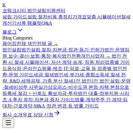
K
코워크시티 법인설립지원센터
설립 가이드
설립 절차
비용 총정리
가격표
맞춤 시뮬레이션
절세
계산기
서류 템플릿
Q&A
블로그
Blog Categories
용어집
전체 색인
전체 글 →
법인설립
법인설립 절차·자본금·정관·등기·인허가
법인 운영
임
원 보수·결산·보험·통장·복지
법인전환
개인사업자 → 법인 전
환 시 절세 시뮬레이션, 자산·계약 승계, 직원 처리
업종별 가이
드
음식점·온라인쇼핑몰·제조·IT·의료·교육 등 업종별 법인전
환·운영 가이드
세금·절세
법인세·부가세·종합소득세 절세 전
략, R&D 세액공제, 가족 분산 절세
1인 법인
1인 법인 설립·운영
·절세
비상주 사무실
가상오피스·비수도권 본점·자택 본점으로
등록세 절감 + 신뢰도 확보
자금·투자
법인 대출·정부지원·시리
즈 A 투자 유치·자본금 증자 가이드
법률·계약
주주 간 계약·임
대차·근로계약·M&A·정관 변경 등 법률 가이드
회사 소개
무료 상담 신청