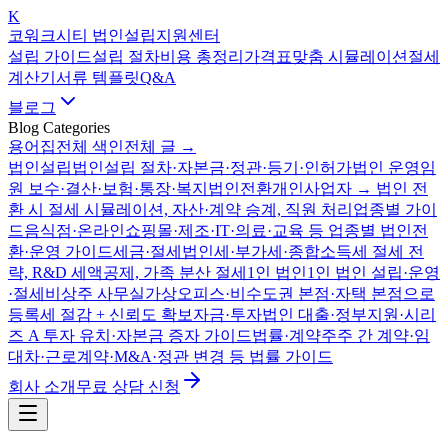
K
코워크시티 법인설립지원센터
설립 가이드
설립 절차
비용 총정리
가격표
맞춤 시뮬레이션
절세
계산기
서류 템플릿
Q&A
블로그
Blog Categories
용어집
전체 색인
전체 글 →
법인설립
법인설립 절차·자본금·정관·등기·인허가
법인 운영
임
원 보수·결산·보험·통장·복지
법인전환
개인사업자 → 법인 전
환 시 절세 시뮬레이션, 자산·계약 승계, 직원 처리
업종별 가이
드
음식점·온라인쇼핑몰·제조·IT·의료·교육 등 업종별 법인전
환·운영 가이드
세금·절세
법인세·부가세·종합소득세 절세 전
략, R&D 세액공제, 가족 분산 절세
1인 법인
1인 법인 설립·운영
·절세
비상주 사무실
가상오피스·비수도권 본점·자택 본점으로
등록세 절감 + 신뢰도 확보
자금·투자
법인 대출·정부지원·시리
즈 A 투자 유치·자본금 증자 가이드
법률·계약
주주 간 계약·임
대차·근로계약·M&A·정관 변경 등 법률 가이드
회사 소개
무료 상담 신청