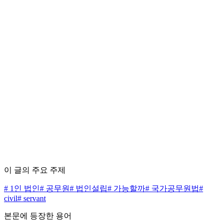
사실 오류 정정 신고
편집 정책 5원칙 보기 →
수수료 0원으로 시작하세요
무료 상담 신청하기
가격표 보기
이 글의 주요 주제
#
1인 법인
#
공무원
#
법인설립
#
가능할까
#
국가공무원법
#
civil
#
servant
본문에 등장한 용어