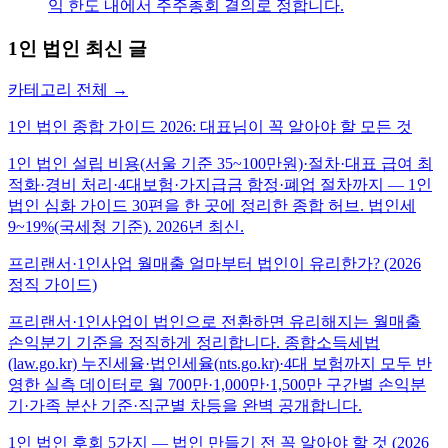
익 한도 내에서 주주총회 결의로 정합니다.
1인 법인
최신 글
카테고리 전체 →
1인 법인 종합 가이드 2026: 대표님이 꼭 알아야 할 모든 것
1인 법인 설립 비용(서울 기준 35~100만원)·절차·대표 급여 최
적화·경비 처리·4대보험·가지급금 함정·폐업 절차까지 — 1인
법인 심화 가이드 30편을 한 곳에 정리한 종합 허브. 법인세
9~19%(국세청 기준). 2026년 최신.
프리랜서·1인사업 월매출 얼마부터 법인이 유리한가? (2026
정직 가이드)
프리랜서·1인사업이 법인으로 전환하면 유리해지는 월매출
손익분기 기준을 정직하게 정리합니다. 종합소득세법
(law.go.kr) 누진세율·법인세율(nts.go.kr)·4대 보험까지 모두 반
영한 실측 데이터로 월 700만·1,000만·1,500만 구간별 손익분
기·가족 분산 기준·직군별 차등을 완벽 공개합니다.
1인 법인 후회 5가지 — 법인 만들기 전 꼭 알아야 할 것 (2026