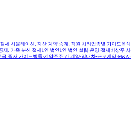
절세 시뮬레이션, 자산·계약 승계, 직원 처리
업종별 가이드
음식
공제, 가족 분산 절세
1인 법인
1인 법인 설립·운영·절세
비상주 사
본금 증자 가이드
법률·계약
주주 간 계약·임대차·근로계약·M&A·