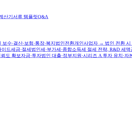
 계산기
서류 템플릿
Q&A
 보수·결산·보험·통장·복지
법인전환
개인사업자 → 법인 전환 시 
가이드
세금·절세
법인세·부가세·종합소득세 절세 전략, R&D 세액
신뢰도 확보
자금·투자
법인 대출·정부지원·시리즈 A 투자 유치·자