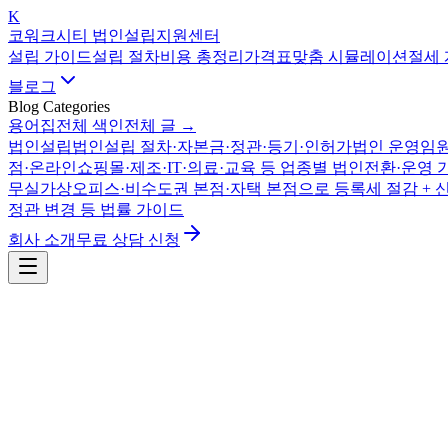
K
코워크시티 법인설립지원센터
설립 가이드
설립 절차
비용 총정리
가격표
맞춤 시뮬레이션
절세
블로그
Blog Categories
용어집
전체 색인
전체 글 →
법인설립
법인설립 절차·자본금·정관·등기·인허가
법인 운영
임원
점·온라인쇼핑몰·제조·IT·의료·교육 등 업종별 법인전환·운영 
무실
가상오피스·비수도권 본점·자택 본점으로 등록세 절감 + 
정관 변경 등 법률 가이드
회사 소개
무료 상담 신청
법인 운영