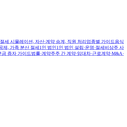
절세 시뮬레이션, 자산·계약 승계, 직원 처리
업종별 가이드
음식
공제, 가족 분산 절세
1인 법인
1인 법인 설립·운영·절세
비상주 사
본금 증자 가이드
법률·계약
주주 간 계약·임대차·근로계약·M&A·