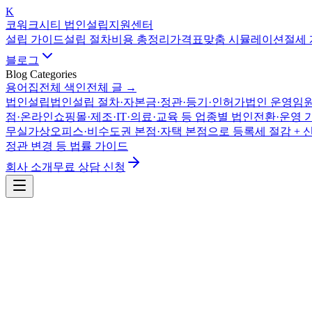
K
코워크시티 법인설립지원센터
설립 가이드
설립 절차
비용 총정리
가격표
맞춤 시뮬레이션
절세
블로그
Blog Categories
용어집
전체 색인
전체 글 →
법인설립
법인설립 절차·자본금·정관·등기·인허가
법인 운영
임원
점·온라인쇼핑몰·제조·IT·의료·교육 등 업종별 법인전환·운영 
무실
가상오피스·비수도권 본점·자택 본점으로 등록세 절감 + 
정관 변경 등 법률 가이드
회사 소개
무료 상담 신청
자금·투자