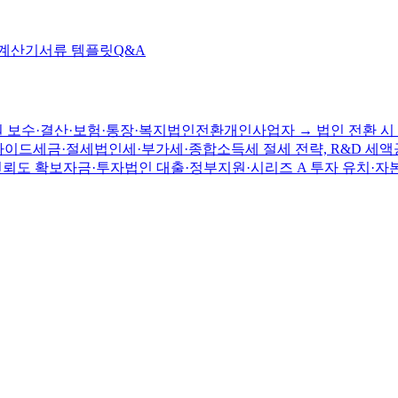
 계산기
서류 템플릿
Q&A
 보수·결산·보험·통장·복지
법인전환
개인사업자 → 법인 전환 시 
가이드
세금·절세
법인세·부가세·종합소득세 절세 전략, R&D 세액
신뢰도 확보
자금·투자
법인 대출·정부지원·시리즈 A 투자 유치·자