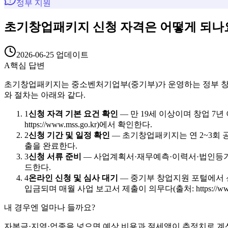
정부 지원
초기창업패키지 신청 자격은 어떻게 되나
2026-06-25
업데이트
A
핵심 답변
초기창업패키지는 중소벤처기업부(중기부)가 운영하는 정부 창업 지원 사
와 절차는 아래와 같다.
1
신청 자격 기본 요건 확인
—
만 19세 이상이며 창업 7
https://www.mss.go.kr)에서 확인한다.
2
신청 기간 및 일정 확인
—
초기창업패키지는 연 2~3회 공고(
출을 완료한다.
3
신청 서류 준비
—
사업계획서·재무예측·이력서·법인등기부등본(
드한다.
4
온라인 신청 및 심사 대기
—
중기부 창업지원 포털에서 신청
입금되며 매월 사업 보고서 제출이 의무다(출처: https://www.m
내 경우엔 얼마나 들까요?
자본금·지역·업종을 넣으면 예상 비용과 절세액이 추정치로 계산