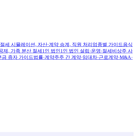
절세 시뮬레이션, 자산·계약 승계, 직원 처리
업종별 가이드
음식
공제, 가족 분산 절세
1인 법인
1인 법인 설립·운영·절세
비상주 사
본금 증자 가이드
법률·계약
주주 간 계약·임대차·근로계약·M&A·