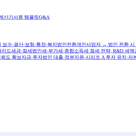
 계산기
서류 템플릿
Q&A
 보수·결산·보험·통장·복지
법인전환
개인사업자 → 법인 전환 시 
가이드
세금·절세
법인세·부가세·종합소득세 절세 전략, R&D 세액
신뢰도 확보
자금·투자
법인 대출·정부지원·시리즈 A 투자 유치·자