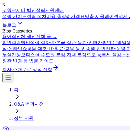
K
코워크시티 법인설립지원센터
설립 가이드
설립 절차
비용 총정리
가격표
맞춤 시뮬레이션
절세
블로그
Blog Categories
용어집
전체 색인
전체 글 →
법인설립
법인설립 절차·자본금·정관·등기·인허가
법인 운영
임원
점·온라인쇼핑몰·제조·IT·의료·교육 등 업종별 법인전환·운영 
무실
가상오피스·비수도권 본점·자택 본점으로 등록세 절감 + 
정관 변경 등 법률 가이드
회사 소개
무료 상담 신청
홈
Q&A 백과사전
정부 지원