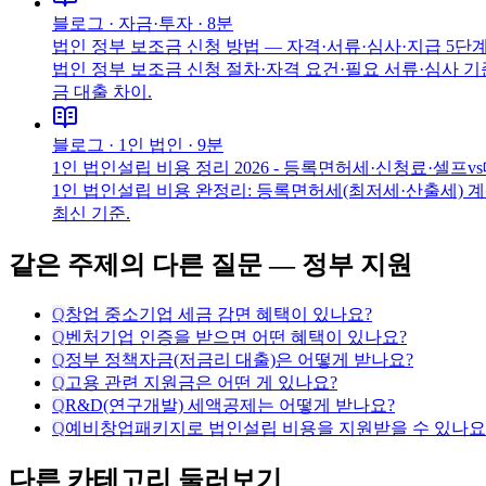
블로그 ·
자금·투자
·
8분
법인 정부 보조금 신청 방법 — 자격·서류·심사·지급 5단계 
법인 정부 보조금 신청 절차·자격 요건·필요 서류·심사 기
금 대출 차이.
블로그 ·
1인 법인
·
9분
1인 법인설립 비용 정리 2026 - 등록면허세·신청료·셀프v
1인 법인설립 비용 완정리: 등록면허세(최저세·산출세) 계산
최신 기준.
같은 주제의 다른 질문 —
정부 지원
Q
창업 중소기업 세금 감면 혜택이 있나요?
Q
벤처기업 인증을 받으면 어떤 혜택이 있나요?
Q
정부 정책자금(저금리 대출)은 어떻게 받나요?
Q
고용 관련 지원금은 어떤 게 있나요?
Q
R&D(연구개발) 세액공제는 어떻게 받나요?
Q
예비창업패키지로 법인설립 비용을 지원받을 수 있나요
다른 카테고리 둘러보기