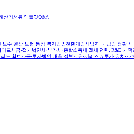
 계산기
서류 템플릿
Q&A
 보수·결산·보험·통장·복지
법인전환
개인사업자 → 법인 전환 시 
가이드
세금·절세
법인세·부가세·종합소득세 절세 전략, R&D 세액
신뢰도 확보
자금·투자
법인 대출·정부지원·시리즈 A 투자 유치·자