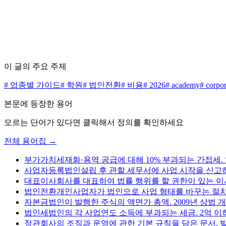
수수료 0원으로 시작하세요
무료 상담 신청하기
가격표 보기
이 글의 주요 주제
#
업종별 가이드
#
학원
#
법인전환
#
비용
#
2026
#
academy
#
corpor
본문에 등장한 용어
모르는 단어가 있다면 클릭해서 정의를 확인하세요
전체 용어집 →
부가가치세
재화·용역 공급에 대해 10% 부과되는 간접세
사업자등록
법인설립 후 관할 세무서에 사업 시작을 신고하는
대표이사
회사를 대표하여 법률 행위를 할 권한이 있는 이
법인전환
개인사업자가 법인으로 사업 형태를 바꾸는 절차
자본금
법인이 발행한 주식의 액면가 총액. 2009년 상법 
법인세
법인의 각 사업연도 소득에 부과되는 세금. 2억 이하 9%, 2
정관
회사의 조직과 운영에 관한 기본 규칙을 담은 문서. 