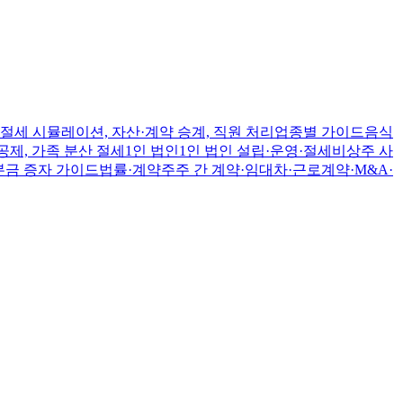
절세 시뮬레이션, 자산·계약 승계, 직원 처리
업종별 가이드
음식
공제, 가족 분산 절세
1인 법인
1인 법인 설립·운영·절세
비상주 사
본금 증자 가이드
법률·계약
주주 간 계약·임대차·근로계약·M&A·