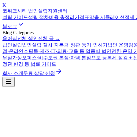
K
코워크시티 법인설립지원센터
설립 가이드
설립 절차
비용 총정리
가격표
맞춤 시뮬레이션
절세
블로그
Blog Categories
용어집
전체 색인
전체 글 →
법인설립
법인설립 절차·자본금·정관·등기·인허가
법인 운영
임원
점·온라인쇼핑몰·제조·IT·의료·교육 등 업종별 법인전환·운영 
무실
가상오피스·비수도권 본점·자택 본점으로 등록세 절감 + 
정관 변경 등 법률 가이드
회사 소개
무료 상담 신청
업종별 가이드