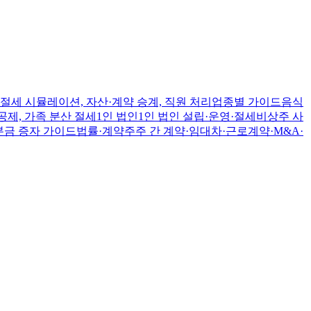
절세 시뮬레이션, 자산·계약 승계, 직원 처리
업종별 가이드
음식
공제, 가족 분산 절세
1인 법인
1인 법인 설립·운영·절세
비상주 사
본금 증자 가이드
법률·계약
주주 간 계약·임대차·근로계약·M&A·