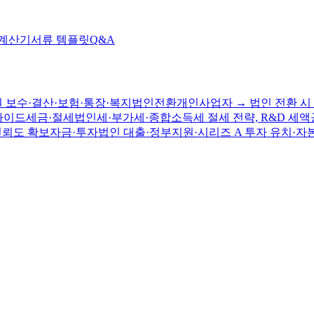
 계산기
서류 템플릿
Q&A
 보수·결산·보험·통장·복지
법인전환
개인사업자 → 법인 전환 시 
가이드
세금·절세
법인세·부가세·종합소득세 절세 전략, R&D 세액
신뢰도 확보
자금·투자
법인 대출·정부지원·시리즈 A 투자 유치·자