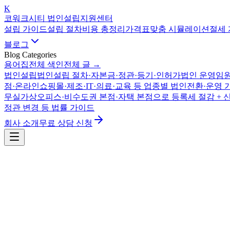
K
코워크시티 법인설립지원센터
설립 가이드
설립 절차
비용 총정리
가격표
맞춤 시뮬레이션
절세
블로그
Blog Categories
용어집
전체 색인
전체 글 →
법인설립
법인설립 절차·자본금·정관·등기·인허가
법인 운영
임원
점·온라인쇼핑몰·제조·IT·의료·교육 등 업종별 법인전환·운영 
무실
가상오피스·비수도권 본점·자택 본점으로 등록세 절감 + 
정관 변경 등 법률 가이드
회사 소개
무료 상담 신청
법인 운영