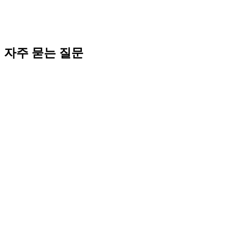
법인 본점은 (1) 자본금 1억+: 비수도권 (평택·화성·천안) 권장.
매년
80만원
~수천만원 절세. (2) 가상오피스 + 사업장 서울 분
리. (3) 처음부터 비수도권 설립 (이전 비용 X). 코워크시티 법
인설립지원센터에서 본인 사업 기준 무료 매칭.
자주 묻는 질문
Editorial · E-E-A-T