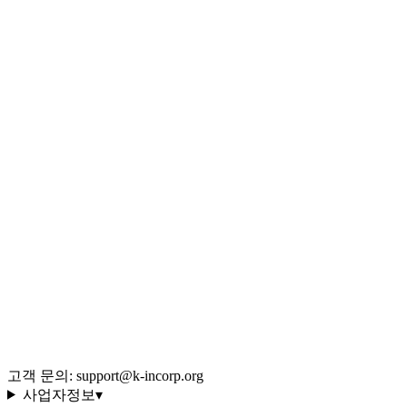
절세 계산기
서류 무료 템플릿
맞춤 시뮬레이션
사업 형태 퀴즈
법인 vs 개인 비교
Q&A 백과사전
블로그 (546편)
전체 글 색인
용어 사전 (35선)
회사 소개·편집 정책
이용약관
개인정보처리방침
환불 규정
운영정책
고객 문의: support@k-incorp.org
사업자정보
▾