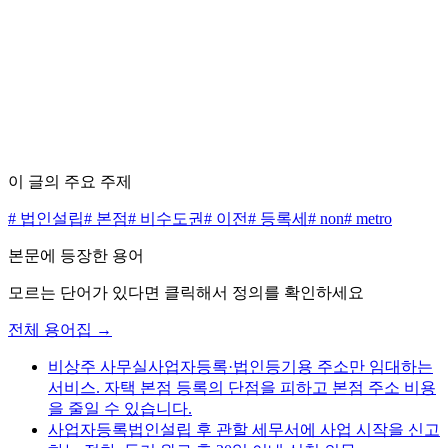
수수료 0원으로 시작하세요
무료 상담 신청하기
가격표 보기
이 글의 주요 주제
#
법인설립
#
본점
#
비수도권
#
이전
#
등록세
#
non
#
metro
본문에 등장한 용어
모르는 단어가 있다면 클릭해서 정의를 확인하세요
전체 용어집 →
비상주 사무실
사업자등록·법인등기용 주소만 임대하는
서비스. 자택 본점 등록의 단점을 피하고 본점 주소 비용
을 줄일 수 있습니다.
사업자등록
법인설립 후 관할 세무서에 사업 시작을 신고