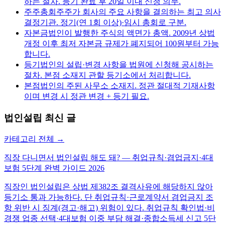
하는 절차. 등기 완료 후 20일 이내 신청 의무.
주주총회
주주가 회사의 주요 사항을 결의하는 최고 의사
결정기관. 정기(연 1회 이상)·임시 총회로 구분.
자본금
법인이 발행한 주식의 액면가 총액. 2009년 상법
개정 이후 최저 자본금 규제가 폐지되어 100원부터 가능
합니다.
등기
법인의 설립·변경 사항을 법원에 신청해 공시하는
절차. 본점 소재지 관할 등기소에서 처리합니다.
본점
법인의 주된 사무소 소재지. 정관 절대적 기재사항
이며 변경 시 정관 변경 + 등기 필요.
법인설립
최신 글
카테고리 전체 →
직장 다니면서 법인설립 해도 돼? — 취업규칙·겸업금지·4대
보험 5단계 완벽 가이드 2026
직장인 법인설립은 상법 제382조 결격사유에 해당하지 않아
등기소 통과 가능하다. 단 취업규칙·근로계약서 겸업금지 조
항 위반 시 징계(경고·해고) 위험이 있다. 취업규칙 확인법·비
경쟁 업종 선택·4대보험 이중 부담 해결·종합소득세 신고 5단