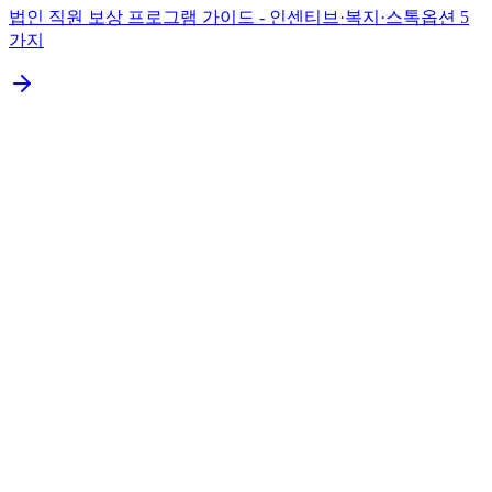
법인 직원 보상 프로그램 가이드 - 인센티브·복지·스톡옵션 5
가지
1. 수도권 과밀억제권역 vs 비수도권
2. 절세 효과 - 자본금별
3. 비수도권 본점 추천 지역
4. 가상오피스 vs 임차 사무실
5. 본점 ≠ 사업장 분리 가능
6. 실무 불편 1 - 등기소·세무서 거리
7. 실무 불편 2 - 거래처 신뢰도
8. 실무 불편 3 - 통장·은행 거리
9. 본점 이전 절차 - 4단계
10. 본점 이전 시 등록면허세
11. 처음부터 비수도권 vs 나중에 이전
12. 코워크시티 법인설립지원센터의 비수도권 본점 컨설
팅
13. 결론 - 자본금 1억+는 비수도권 본점