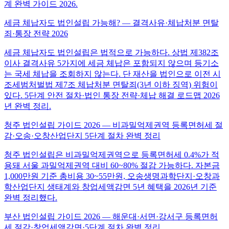
계 완벽 가이드 2026.
세금 체납자도 법인설립 가능해? — 결격사유·체납처분 면탈
죄·통장 전략 2026
세금 체납자도 법인설립은 법적으로 가능하다. 상법 제382조
이사 결격사유 5가지에 세금 체납은 포함되지 않으며 등기소
는 국세 체납을 조회하지 않는다. 단 재산을 법인으로 이전 시
조세범처벌법 제7조 체납처분 면탈죄(3년 이하 징역) 위험이
있다. 5단계 안전 절차·법인 통장 전략·체납 해결 로드맵 2026
년 완벽 정리.
청주 법인설립 가이드 2026 — 비과밀억제권역 등록면허세 절
감·오송·오창산업단지 5단계 절차 완벽 정리
청주 법인설립은 비과밀억제권역으로 등록면허세 0.4%가 적
용돼 서울 과밀억제권역 대비 60~80% 절감 가능하다. 자본금
1,000만원 기준 총비용 30~55만원, 오송생명과학단지·오창과
학산업단지 생태계와 창업세액감면 5년 혜택을 2026년 기준
완벽 정리했다.
부산 법인설립 가이드 2026 — 해운대·서면·강서구 등록면허
세 절감·창업세액감면·5단계 절차 완벽 정리