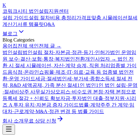
K
코워크시티 법인설립지원센터
설립 가이드
설립 절차
비용 총정리
가격표
맞춤 시뮬레이션
절세
계산기
서류 템플릿
Q&A
블로그
Blog Categories
용어집
전체 색인
전체 글 →
법인설립
법인설립 절차·자본금·정관·등기·인허가
법인 운영
임
원 보수·결산·보험·통장·복지
법인전환
개인사업자 → 법인 전
환 시 절세 시뮬레이션, 자산·계약 승계, 직원 처리
업종별 가이
드
음식점·온라인쇼핑몰·제조·IT·의료·교육 등 업종별 법인전
환·운영 가이드
세금·절세
법인세·부가세·종합소득세 절세 전
략, R&D 세액공제, 가족 분산 절세
1인 법인
1인 법인 설립·운영
·절세
비상주 사무실
가상오피스·비수도권 본점·자택 본점으로
등록세 절감 + 신뢰도 확보
자금·투자
법인 대출·정부지원·시리
즈 A 투자 유치·자본금 증자 가이드
법률·계약
주주 간 계약·임
대차·근로계약·M&A·정관 변경 등 법률 가이드
회사 소개
무료 상담 신청