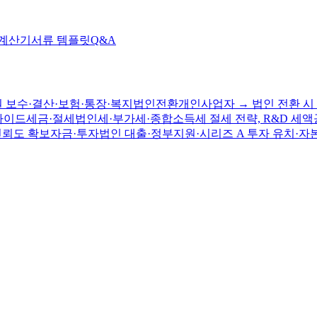
 계산기
서류 템플릿
Q&A
 보수·결산·보험·통장·복지
법인전환
개인사업자 → 법인 전환 시 
가이드
세금·절세
법인세·부가세·종합소득세 절세 전략, R&D 세액
신뢰도 확보
자금·투자
법인 대출·정부지원·시리즈 A 투자 유치·자