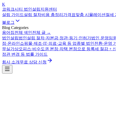
K
코워크시티 법인설립지원센터
설립 가이드
설립 절차
비용 총정리
가격표
맞춤 시뮬레이션
절세
블로그
Blog Categories
용어집
전체 색인
전체 글 →
법인설립
법인설립 절차·자본금·정관·등기·인허가
법인 운영
임원
점·온라인쇼핑몰·제조·IT·의료·교육 등 업종별 법인전환·운영 
무실
가상오피스·비수도권 본점·자택 본점으로 등록세 절감 + 
정관 변경 등 법률 가이드
회사 소개
무료 상담 신청
1인 법인