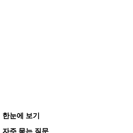
국민연금 절감 방법:
- 급여를 낮추면 보험료 감소 (단,
법인세
증가)
- 60세 이상이면 가입 의무 없음
- 해외 체류 시 납부 예외 신청 가능
국민연금의 장점:
- 노후 연금 수급 (10년 이상 가입 시)
- 장애·사망 시 연금 지급
- 회사 부담분도 경비 처리 가능
전략:
- 단순히 절감만 생각하면 급여를 낮추면 되지만
- 법인세·소득세·4대보험 전체를 고려해야 함
- 제휴 세무사와 종합 시뮬레이션 추천
무료 상담 신청
→
→ 1인 법인 전체를 한 곳에서: [1인 법인 종합 가이드 2026 —
한눈에 보기
자주 묻는 질문