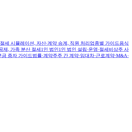
절세 시뮬레이션, 자산·계약 승계, 직원 처리
업종별 가이드
음식
공제, 가족 분산 절세
1인 법인
1인 법인 설립·운영·절세
비상주 사
본금 증자 가이드
법률·계약
주주 간 계약·임대차·근로계약·M&A·