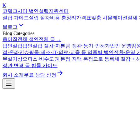
K
코워크시티 법인설립지원센터
설립 가이드
설립 절차
비용 총정리
가격표
맞춤 시뮬레이션
절세
블로그
Blog Categories
용어집
전체 색인
전체 글 →
법인설립
법인설립 절차·자본금·정관·등기·인허가
법인 운영
임원
점·온라인쇼핑몰·제조·IT·의료·교육 등 업종별 법인전환·운영 
무실
가상오피스·비수도권 본점·자택 본점으로 등록세 절감 + 
정관 변경 등 법률 가이드
회사 소개
무료 상담 신청
세금·절세