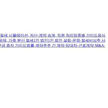
절세 시뮬레이션, 자산·계약 승계, 직원 처리
업종별 가이드
음식
공제, 가족 분산 절세
1인 법인
1인 법인 설립·운영·절세
비상주 사
본금 증자 가이드
법률·계약
주주 간 계약·임대차·근로계약·M&A·