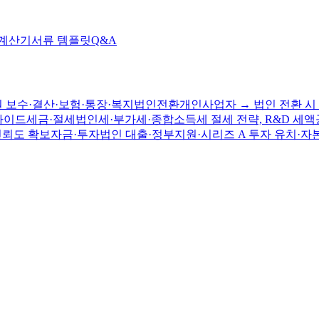
 계산기
서류 템플릿
Q&A
 보수·결산·보험·통장·복지
법인전환
개인사업자 → 법인 전환 시 
가이드
세금·절세
법인세·부가세·종합소득세 절세 전략, R&D 세액
신뢰도 확보
자금·투자
법인 대출·정부지원·시리즈 A 투자 유치·자