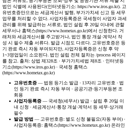
담은 서류로, 등기부등본 조회·정부 및 공공기관 서류 제출 시
법인 식별에 사용된다(인터넷등기소: https://www.iros.go.kr). 고
유번호증만으로는 세금계산서 발행, 부가가치세 신고 등 세무
업무를 처리할 수 없다. 사업자등록증은 국세청이 사업자 과세
관리를 위해 발급하는 서류로, 법인 설립 후 20일 이내에 관할
세무서나 홈택스(https://www.hometax.go.kr)에서 신청한다. 거
래처와 세금계산서를 주고받거나, 법인 통장 개설·계약서 작
성 시 필수 제출 서류다. 발급 시점도 다르다. 고유번호증은 등
기 완료 즉시 자동 부여되지만, 사업자등록증은 신청 후 약
1~3영업일이 소요된다. 법인 설립 전체 절차는 /process 페이지
를 참고. 출처: 상법 제328조 · 부가가치세법 제8조 · 인터넷등
기소(https://www.iros.go.kr) · 국세청 홈택스
(https://www.hometax.go.kr)
고유번호증
—
법원 등기소 발급 · 13자리 고유번호 · 법
인 등기 완료 즉시 자동 부여 · 공공기관·등기부등본 조
회용
사업자등록증
—
국세청(세무서) 발급 · 설립 후 20일 이
내 신청 · 세금계산서·통장 개설·계약서 등 세무·상거래
필수
발급 방법
—
고유번호증: 별도 신청 불필요(자동 부여) ·
사업자등록증: 홈택스(https://www.hometax.go.kr) 온라인