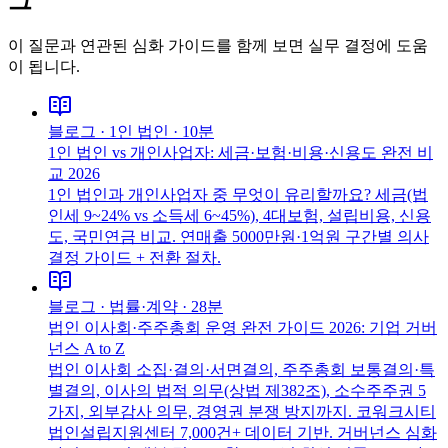
그
이 질문과 연관된 심화 가이드를 함께 보면 실무 결정에 도움
이 됩니다.
블로그 ·
1인 법인
·
10분
1인 법인 vs 개인사업자: 세금·보험·비용·신용도 완전 비
교 2026
1인 법인과 개인사업자 중 무엇이 유리할까요? 세금(법
인세 9~24% vs 소득세 6~45%), 4대보험, 설립비용, 신용
도, 국민연금 비교. 연매출 5000만원·1억원 구간별 의사
결정 가이드 + 전환 절차.
블로그 ·
법률·계약
·
28분
법인 이사회·주주총회 운영 완전 가이드 2026: 기업 거버
넌스 A to Z
법인 이사회 소집·결의·서면결의, 주주총회 보통결의·특
별결의, 이사의 법적 의무(상법 제382조), 소수주주권 5
가지, 외부감사 의무, 경영권 분쟁 방지까지. 코워크시티
법인설립지원센터 7,000건+ 데이터 기반. 거버넌스 심화