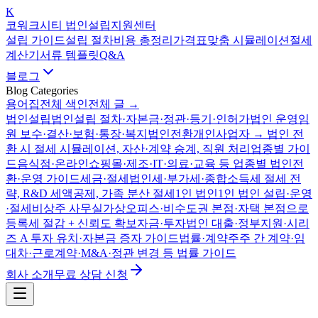
K
코워크시티 법인설립지원센터
설립 가이드
설립 절차
비용 총정리
가격표
맞춤 시뮬레이션
절세
계산기
서류 템플릿
Q&A
블로그
Blog Categories
용어집
전체 색인
전체 글 →
법인설립
법인설립 절차·자본금·정관·등기·인허가
법인 운영
임
원 보수·결산·보험·통장·복지
법인전환
개인사업자 → 법인 전
환 시 절세 시뮬레이션, 자산·계약 승계, 직원 처리
업종별 가이
드
음식점·온라인쇼핑몰·제조·IT·의료·교육 등 업종별 법인전
환·운영 가이드
세금·절세
법인세·부가세·종합소득세 절세 전
략, R&D 세액공제, 가족 분산 절세
1인 법인
1인 법인 설립·운영
·절세
비상주 사무실
가상오피스·비수도권 본점·자택 본점으로
등록세 절감 + 신뢰도 확보
자금·투자
법인 대출·정부지원·시리
즈 A 투자 유치·자본금 증자 가이드
법률·계약
주주 간 계약·임
대차·근로계약·M&A·정관 변경 등 법률 가이드
회사 소개
무료 상담 신청