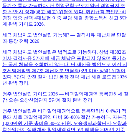
등기소 통과 가능하다. 단 취업규칙·근로계약서 겸업금지 조
항 위반 시 징계(경고·해고) 위험이 있다. 취업규칙 확인법·비
경쟁 업종 선택·4대보험 이중 부담 해결·종합소득세 신고 5단
계 완벽 가이드 2026.
세금 체납자도 법인설립 가능해? — 결격사유·체납처분 면탈
죄·통장 전략 2026
세금 체납자도 법인설립은 법적으로 가능하다. 상법 제382조
이사 결격사유 5가지에 세금 체납은 포함되지 않으며 등기소
는 국세 체납을 조회하지 않는다. 단 재산을 법인으로 이전 시
조세범처벌법 제7조 체납처분 면탈죄(3년 이하 징역) 위험이
있다. 5단계 안전 절차·법인 통장 전략·체납 해결 로드맵 2026
년 완벽 정리.
청주 법인설립 가이드 2026 — 비과밀억제권역 등록면허세 절
감·오송·오창산업단지 5단계 절차 완벽 정리
청주 법인설립은 비과밀억제권역으로 등록면허세 0.4%가 적
용돼 서울 과밀억제권역 대비 60~80% 절감 가능하다. 자본금
1,000만원 기준 총비용 30~55만원, 오송생명과학단지·오창과
학산업단지 생태계와 창업세액감면 5년 혜택을 2026년 기준