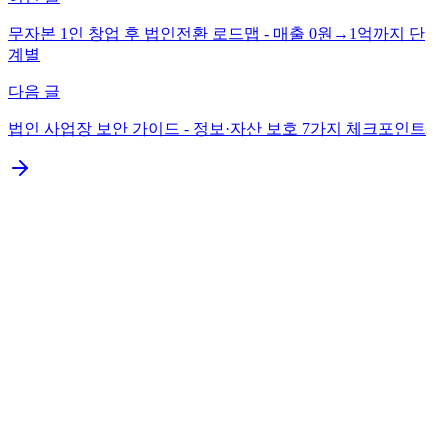
무자본 1인 창업 후 법인전환 로드맵 - 매출 0원→1억까지 단
계별
다음 글
법인 사업장 보안 가이드 - 정보·자산 보호 7가지 체크포인트
1. 케이스 1 - 자본금 100원
2. 케이스 2 - 자본금 100만원
3. 케이스 3 - 자본금 1,000만원
4. 케이스 4 - 자본금 1억원
5. 케이스 5 - 자본금 5억원
6. 자본금별 등록면허세 비교
7. 자본금이 신뢰도에 미치는 영향
8. 자본금 vs 운영 자금의 차이
9. 자본금 증자 부담
10. 인허가 업종별 자본금 요건