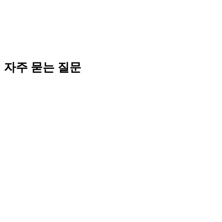
법인 자본금은 (1) 1인 법인 무자본 창업:
100만원
, (2) 1인·소규
모 일반:
1,000만원
, (3) 중소법인: 1억, (4) 인허가 업종: 1.5~5
억. 신뢰도 + 등록세 + 증자 부담 균형. 코워크시티 법인설립지
원센터에서 본인 사업 기준 무료 매칭.
자주 묻는 질문
Editorial · E-E-A-T