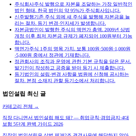
주식회사
주식 발행으로 자본을 조달하는 가장 일반적인
법인 형태. 한국 법인의 약 95%가 주식회사입니다.
신주발행
기존 주식 외에 새 주식을 발행해 자본금을 늘
리는 절차. 등기 변경·인지세가 발생합니다.
자본금
법인이 발행한 주식의 액면가 총액. 2009년 상법
개정 이후 최저 자본금 규제가 폐지되어 100원부터 가능
합니다.
액면가
주식 1주의 명목 가치. 보통 100원·500원·1,000원
·5,000원 중에서 정관에 기재합니다.
정관
회사의 조직과 운영에 관한 기본 규칙을 담은 문서.
발기인이 작성하고 공증을 받아 등기 시 제출합니다.
등기
법인의 설립·변경 사항을 법원에 신청해 공시하는
절차. 본점 소재지 관할 등기소에서 처리합니다.
법인설립
최신 글
카테고리 전체 →
직장 다니면서 법인설립 해도 돼? — 취업규칙·겸업금지·4대
보험 5단계 완벽 가이드 2026
직장인 법인설립은 상법 제382조 결격사유에 해당하지 않아