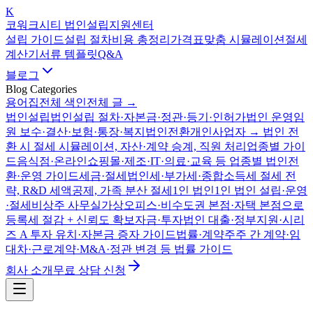
K
코워크시티 법인설립지원센터
설립 가이드
설립 절차
비용 총정리
가격표
맞춤 시뮬레이션
절세
계산기
서류 템플릿
Q&A
블로그
Blog Categories
용어집
전체 색인
전체 글 →
법인설립
법인설립 절차·자본금·정관·등기·인허가
법인 운영
임
원 보수·결산·보험·통장·복지
법인전환
개인사업자 → 법인 전
환 시 절세 시뮬레이션, 자산·계약 승계, 직원 처리
업종별 가이
드
음식점·온라인쇼핑몰·제조·IT·의료·교육 등 업종별 법인전
환·운영 가이드
세금·절세
법인세·부가세·종합소득세 절세 전
략, R&D 세액공제, 가족 분산 절세
1인 법인
1인 법인 설립·운영
·절세
비상주 사무실
가상오피스·비수도권 본점·자택 본점으로
등록세 절감 + 신뢰도 확보
자금·투자
법인 대출·정부지원·시리
즈 A 투자 유치·자본금 증자 가이드
법률·계약
주주 간 계약·임
대차·근로계약·M&A·정관 변경 등 법률 가이드
회사 소개
무료 상담 신청