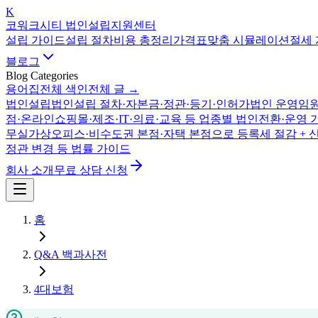
K
코워크시티 법인설립지원센터
설립 가이드
설립 절차
비용 총정리
가격표
맞춤 시뮬레이션
절세
블로그
Blog Categories
용어집
전체 색인
전체 글 →
법인설립
법인설립 절차·자본금·정관·등기·인허가
법인 운영
임원
점·온라인쇼핑몰·제조·IT·의료·교육 등 업종별 법인전환·운영 
무실
가상오피스·비수도권 본점·자택 본점으로 등록세 절감 + 
정관 변경 등 법률 가이드
회사 소개
무료 상담 신청
홈
Q&A 백과사전
4대보험