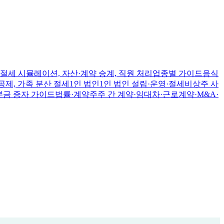
절세 시뮬레이션, 자산·계약 승계, 직원 처리
업종별 가이드
음식
공제, 가족 분산 절세
1인 법인
1인 법인 설립·운영·절세
비상주 사
본금 증자 가이드
법률·계약
주주 간 계약·임대차·근로계약·M&A·