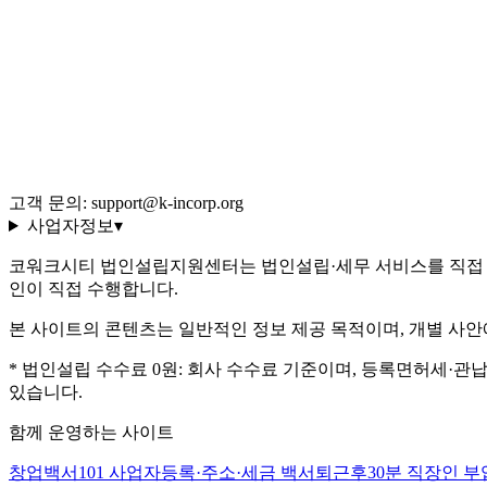
용어 사전 (35선)
회사 소개·편집 정책
이용약관
개인정보처리방침
환불 규정
운영정책
고객 문의: support@k-incorp.org
사업자정보
▾
코워크시티 법인설립지원센터는 법인설립·세무 서비스를 직접 
인이 직접 수행합니다.
본 사이트의 콘텐츠는 일반적인 정보 제공 목적이며, 개별 사안
* 법인설립 수수료 0원: 회사 수수료 기준이며, 등록면허세·관
있습니다.
함께 운영하는 사이트
창업백서101
사업자등록·주소·세금 백서
퇴근후30분
직장인 부