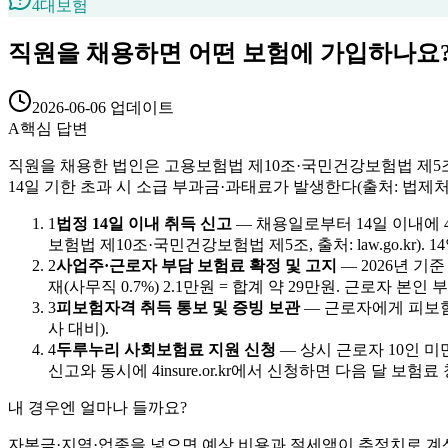
4대보험
직원을 채용하면 어떤 보험에 가입하나요
2026-06-06
업데이트
A
핵심 답변
직원을 채용한 법인은 고용보험법 제10조·국민건강보험법 제5
14일 기한 초과 시 소급 부과금·과태료가 발생한다(출처: 법제처 law.
1
법정 14일 이내 취득 신고
—
채용일로부터 14일 이내에 4
보험법 제10조·국민건강보험법 제5조, 출처: law.go.kr
2
사업주·근로자 부담 보험료 확정 및 고지
—
2026년 기준
재(사무직 0.7%) 2.1만원 = 합계 약 29만원. 근로자 본인 부담
3
피보험자격 취득 통보 및 증빙 보관
—
근로자에게 피보험자
사 대비).
4
두루누리 사회보험료 지원 신청
—
상시 근로자 10인 미
신고와 동시에 4insure.or.kr에서 신청하면 다음 달 보험료 
내 경우엔 얼마나 들까요?
자본금·지역·업종을 넣으면 예상 비용과 절세액이 추정치로 계산