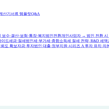
 계산기
서류 템플릿
Q&A
 보수·결산·보험·통장·복지
법인전환
개인사업자 → 법인 전환 시 
가이드
세금·절세
법인세·부가세·종합소득세 절세 전략, R&D 세액
신뢰도 확보
자금·투자
법인 대출·정부지원·시리즈 A 투자 유치·자