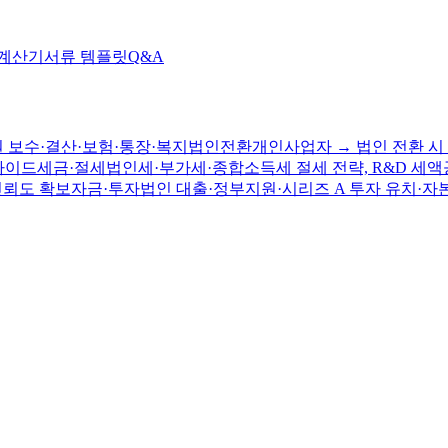
 계산기
서류 템플릿
Q&A
 보수·결산·보험·통장·복지
법인전환
개인사업자 → 법인 전환 시 
가이드
세금·절세
법인세·부가세·종합소득세 절세 전략, R&D 세액
신뢰도 확보
자금·투자
법인 대출·정부지원·시리즈 A 투자 유치·자