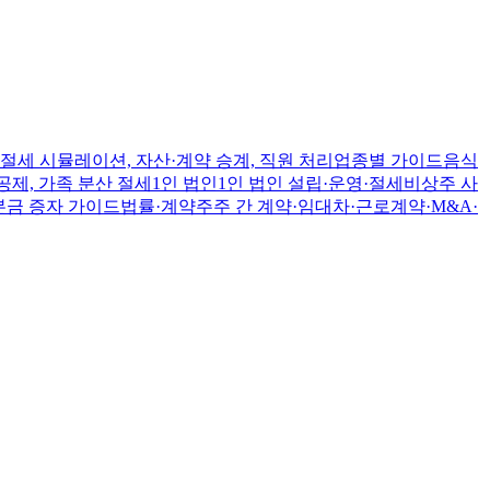
절세 시뮬레이션, 자산·계약 승계, 직원 처리
업종별 가이드
음식
공제, 가족 분산 절세
1인 법인
1인 법인 설립·운영·절세
비상주 사
본금 증자 가이드
법률·계약
주주 간 계약·임대차·근로계약·M&A·