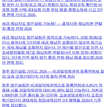
항 위반 시 징계(경고·해고) 위험이 있다. 취업규칙 확인법·비
경쟁 업종 선택·4대보험 이중 부담 해결·종합소득세 신고 5단
계 완벽 가이드 2026.
세금 체납자도 법인설립 가능해? — 결격사유·체납처분 면탈
죄·통장 전략 2026
세금 체납자도 법인설립은 법적으로 가능하다. 상법 제382조
이사 결격사유 5가지에 세금 체납은 포함되지 않으며 등기소
는 국세 체납을 조회하지 않는다. 단 재산을 법인으로 이전 시
조세범처벌법 제7조 체납처분 면탈죄(3년 이하 징역) 위험이
있다. 5단계 안전 절차·법인 통장 전략·체납 해결 로드맵 2026
년 완벽 정리.
청주 법인설립 가이드 2026 — 비과밀억제권역 등록면허세 절
감·오송·오창산업단지 5단계 절차 완벽 정리
청주 법인설립은 비과밀억제권역으로 등록면허세 0.4%가 적
용돼 서울 과밀억제권역 대비 60~80% 절감 가능하다. 자본금
1,000만원 기준 총비용 30~55만원, 오송생명과학단지·오창과
학산업단지 생태계와 창업세액감면 5년 혜택을 2026년 기준
완벽 정리했다.