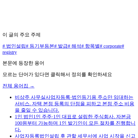
무료 상담 신청하기
가격표 보기
이 글의 주요 주제
#
법인설립
#
등기부등본
#
발급
#
해석
#
항목별
#
corporate
#
registry
본문에 등장한 용어
모르는 단어가 있다면 클릭해서 정의를 확인하세요
전체 용어집 →
비상주 사무실
사업자등록·법인등기용 주소만 임대하는
서비스. 자택 본점 등록의 단점을 피하고 본점 주소 비용
을 줄일 수 있습니다.
1인 법인
1인 주주·1인 대표로 설립한 주식회사. 자본금
100원부터 가능하며 1인 발기인이 모든 절차를 진행합니
다.
사업자등록
법인설립 후 관할 세무서에 사업 시작을 신고