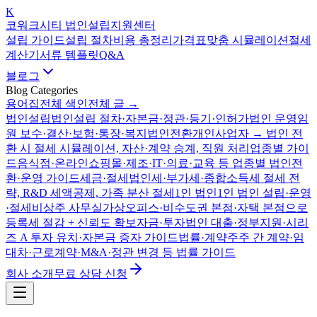
K
코워크시티 법인설립지원센터
설립 가이드
설립 절차
비용 총정리
가격표
맞춤 시뮬레이션
절세
계산기
서류 템플릿
Q&A
블로그
Blog Categories
용어집
전체 색인
전체 글 →
법인설립
법인설립 절차·자본금·정관·등기·인허가
법인 운영
임
원 보수·결산·보험·통장·복지
법인전환
개인사업자 → 법인 전
환 시 절세 시뮬레이션, 자산·계약 승계, 직원 처리
업종별 가이
드
음식점·온라인쇼핑몰·제조·IT·의료·교육 등 업종별 법인전
환·운영 가이드
세금·절세
법인세·부가세·종합소득세 절세 전
략, R&D 세액공제, 가족 분산 절세
1인 법인
1인 법인 설립·운영
·절세
비상주 사무실
가상오피스·비수도권 본점·자택 본점으로
등록세 절감 + 신뢰도 확보
자금·투자
법인 대출·정부지원·시리
즈 A 투자 유치·자본금 증자 가이드
법률·계약
주주 간 계약·임
대차·근로계약·M&A·정관 변경 등 법률 가이드
회사 소개
무료 상담 신청