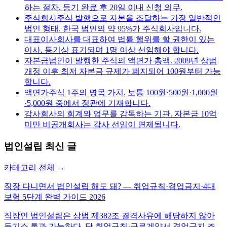
하는 절차. 등기 완료 후 20일 이내 신청 의무.
주식회사
주식 발행으로 자본을 조달하는 가장 일반적인
법인 형태. 한국 법인의 약 95%가 주식회사입니다.
대표이사
회사를 대표하여 법률 행위를 할 권한이 있는
이사. 등기상 표기되며 1명 이상 선임해야 합니다.
자본금
법인이 발행한 주식의 액면가 총액. 2009년 상법
개정 이후 최저 자본금 규제가 폐지되어 100원부터 가능
합니다.
액면가
주식 1주의 명목 가치. 보통 100원·500원·1,000원
·5,000원 중에서 정관에 기재합니다.
감사
회사의 회계와 업무를 감독하는 기관. 자본금 10억
미만 비공개회사는 감사 선임이 면제됩니다.
법인설립
최신 글
카테고리 전체 →
직장 다니면서 법인설립 해도 돼? — 취업규칙·겸업금지·4대
보험 5단계 완벽 가이드 2026
직장인 법인설립은 상법 제382조 결격사유에 해당하지 않아
등기소 통과 가능하다. 단 취업규칙·근로계약서 겸업금지 조