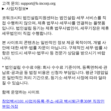
고객 문의: support@k-incorp.org
사업자정보
▾
코워크시티 법인설립지원센터는 법인설립·세무 서비스를 직
접 수행하지 않으며, 제휴 법무사·세무사를 연결하는 플랫폼
입니다. 법인설립 등기는 제휴 법무사법인이, 세무기장은 제휴
세무법인이 직접 수행합니다.
본 사이트의 콘텐츠는 일반적인 정보 제공 목적이며, 개별 사
안에 대한 세무·법률 자문이 아닙니다. 구체적인 세무·법률 사
항은 반드시 세무사·법무사 등 전문가 상담을 받으시기 바랍
니다.
* 법인설립 수수료 0원: 회사 수수료 기준이며, 등록면허세·관
납료·공과금 등 법정 비용은 신청자 부담입니다. 평균 5영업일
은 일반적인 처리 기간으로, 등기소·세무서 사정에 따라 달라
질 수 있습니다.
함께 운영하는 사이트
창업백서101
사업자등록·주소·세금 백서
퇴근후30분
직장인
부업·N잡