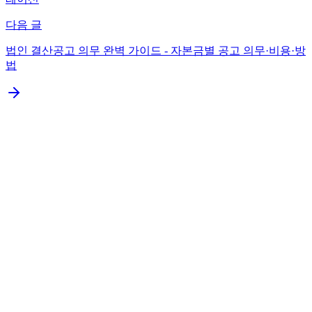
다음 글
법인 결산공고 의무 완벽 가이드 - 자본금별 공고 의무·비용·방
법
1. 등기부등본이란? - 법인의 공식 신분 증명서
2. 발급 방법 - 인터넷 vs 등기소 방문
3. 등기부등본 14개 항목 한눈에 보기
4. "임원에 관한 사항" 해석 - 가장 중요
5. "본점" 해석 - 가상오피스 vs 실제 사무실
6. "자본금" 해석 - 신뢰도와 절세의 균형
7. "목적" 해석 - 사업 영역 파악
8. "공고방법" 해석 - 신문 vs 홈페이지
9. "기타사항" 해석 - 변경 이력 확인
10. 거래처 검증 시 등기부등본 활용법
11. 은행 통장 개설 시 등기부등본 제출
12. 등기부등본 vs 정관 vs 사업자등록증 차이