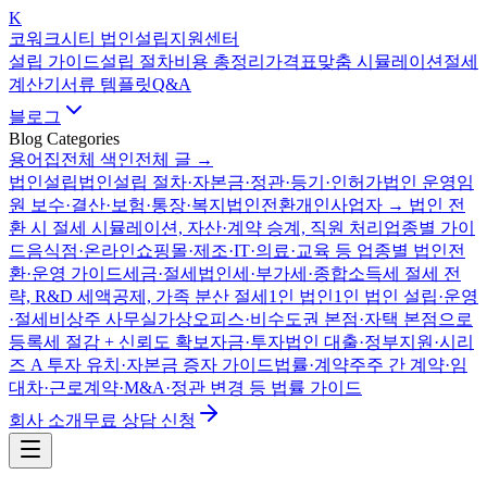
K
코워크시티 법인설립지원센터
설립 가이드
설립 절차
비용 총정리
가격표
맞춤 시뮬레이션
절세
계산기
서류 템플릿
Q&A
블로그
Blog Categories
용어집
전체 색인
전체 글 →
법인설립
법인설립 절차·자본금·정관·등기·인허가
법인 운영
임
원 보수·결산·보험·통장·복지
법인전환
개인사업자 → 법인 전
환 시 절세 시뮬레이션, 자산·계약 승계, 직원 처리
업종별 가이
드
음식점·온라인쇼핑몰·제조·IT·의료·교육 등 업종별 법인전
환·운영 가이드
세금·절세
법인세·부가세·종합소득세 절세 전
략, R&D 세액공제, 가족 분산 절세
1인 법인
1인 법인 설립·운영
·절세
비상주 사무실
가상오피스·비수도권 본점·자택 본점으로
등록세 절감 + 신뢰도 확보
자금·투자
법인 대출·정부지원·시리
즈 A 투자 유치·자본금 증자 가이드
법률·계약
주주 간 계약·임
대차·근로계약·M&A·정관 변경 등 법률 가이드
회사 소개
무료 상담 신청