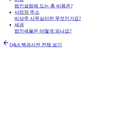
법인설립에 드는 총 비용은?
사업장 주소
비상주 사무실이란 무엇인가요?
세금
법인세율은 어떻게 되나요?
Q&A 백과사전 전체 보기
K
법인설립 신청
설립 가이드
설립 절차 7단계
비용 총정리
필요 서류
가격표