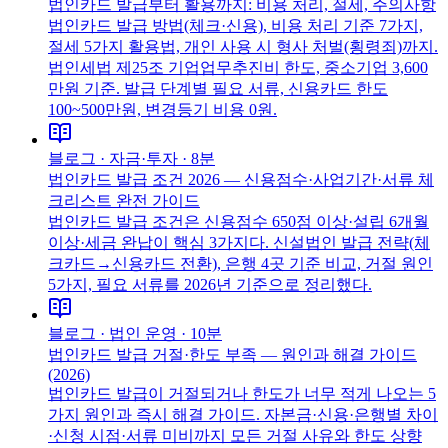
법인카드 발급부터 활용까지: 비용 처리, 절세, 주의사항
법인카드 발급 방법(체크·신용), 비용 처리 기준 7가지,
절세 5가지 활용법, 개인 사용 시 형사 처벌(횡령죄)까지.
법인세법 제25조 기업업무추진비 한도, 중소기업 3,600
만원 기준. 발급 단계별 필요 서류, 신용카드 한도
100~500만원, 변경등기 비용 0원.
블로그 ·
자금·투자
·
8분
법인카드 발급 조건 2026 — 신용점수·사업기간·서류 체
크리스트 완전 가이드
법인카드 발급 조건은 신용점수 650점 이상·설립 6개월
이상·세금 완납이 핵심 3가지다. 신설법인 발급 전략(체
크카드→신용카드 전환), 은행 4곳 기준 비교, 거절 원인
5가지, 필요 서류를 2026년 기준으로 정리했다.
블로그 ·
법인 운영
·
10분
법인카드 발급 거절·한도 부족 — 원인과 해결 가이드
(2026)
법인카드 발급이 거절되거나 한도가 너무 적게 나오는 5
가지 원인과 즉시 해결 가이드. 자본금·신용·은행별 차이
·신청 시점·서류 미비까지 모든 거절 사유와 한도 상향