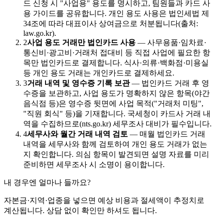
드 신청 시 "사업용" 용도를 명시하고, 팀원들과 카드 사
용 가이드를 공유합니다. 개인 용도 사용은 법인세법 제
34조에 따라 대표이사 상여금으로 처분됩니다(출처:
law.go.kr).
2
사업 용도 거래만 법인카드 사용
—
사무용품·임차료·
통신비·광고비·거래처 접대비 등 직접 사업에 필요한 항
목만 법인카드로 결제합니다. 식사·의류·백화점·미용실
등 개인 용도 거래는 개인카드로 결제하세요.
3
거래 내역 및 영수증 기록 보관
—
법인카드 거래 후 영
수증을 보관하고, 사업 용도가 명확하지 않은 항목(야간
음식점 등)은 영수증 뒷면에 사업 목적("거래처 미팅",
"직원 회식" 등)을 기재합니다. 국세청이 카드사 거래 내
역을 수집하므로(nts.go.kr) 세무조사 대비가 필수입니다.
4
세무사와 월간 거래 내역 검토
—
매월 법인카드 거래
내역을 세무사와 함께 검토하여 개인 용도 거래가 없는
지 확인합니다. 의심 항목이 발견되면 설명 자료를 미리
준비하면 세무조사 시 소명이 용이합니다.
내 경우엔 얼마나 들까요?
자본금·지역·업종을 넣으면 예상 비용과 절세액이 추정치로
계산됩니다. 상담 없이 확인만 하셔도 됩니다.