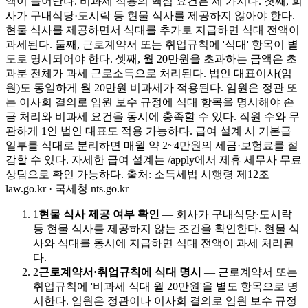
액이 늘어난다. 비과세 적용의 핵심 요건은 세 가지다. 첫째, 회
사가 구내식당·도시락 등 현물 식사를 제공하지 않아야 한다.
현물 식사를 제공하면서 식대를 추가로 지급하면 식대 전액이
과세된다. 둘째, 근로계약서 또는 취업규칙에 '식대' 항목이 별
도로 명시되어야 한다. 셋째, 월 20만원을 초과하는 금액은 초
과분 전체가 과세 근로소득으로 처리된다. 법인 대표이사(임
원)도 동일하게 월 20만원 비과세가 적용된다. 임원은 정관 또
는 이사회 결의로 임원 보수 규정에 식대 항목을 명시해야 손
금 처리와 비과세 요건을 동시에 충족할 수 있다. 직원 수와 무
관하게 1인 법인 대표도 적용 가능하다. 급여 설계 시 기본급
일부를 식대로 분리하면 매월 약 2~4만원의 세금·보험료를 절
감할 수 있다. 자세한 급여 설계는 /apply에서 제휴 세무사 무료
상담으로 확인 가능하다. 출처: 소득세법 시행령 제12조
law.go.kr · 국세청 nts.go.kr
1
현물 식사 제공 여부 확인
—
회사가 구내식당·도시락
등 현물 식사를 제공하지 않는 조건을 확인한다. 현물 식
사와 식대를 동시에 지급하면 식대 전액이 과세 처리된
다.
2
근로계약서·취업규칙에 식대 명시
—
근로계약서 또는
취업규칙에 '비과세 식대 월 20만원'을 별도 항목으로 명
시한다. 임원은 정관이나 이사회 결의로 임원 보수 규정