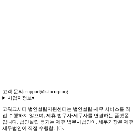
Q&A 백과사전
블로그 (548편)
전체 글 색인
용어 사전 (35선)
회사 소개·편집 정책
이용약관
개인정보처리방침
환불 규정
운영정책
고객 문의: support@k-incorp.org
사업자정보
▾
코워크시티 법인설립지원센터는 법인설립·세무 서비스를 직
접 수행하지 않으며, 제휴 법무사·세무사를 연결하는 플랫폼
입니다. 법인설립 등기는 제휴 법무사법인이, 세무기장은 제휴
세무법인이 직접 수행합니다.