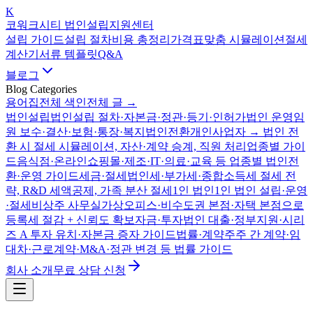
K
코워크시티 법인설립지원센터
설립 가이드
설립 절차
비용 총정리
가격표
맞춤 시뮬레이션
절세
계산기
서류 템플릿
Q&A
블로그
Blog Categories
용어집
전체 색인
전체 글 →
법인설립
법인설립 절차·자본금·정관·등기·인허가
법인 운영
임
원 보수·결산·보험·통장·복지
법인전환
개인사업자 → 법인 전
환 시 절세 시뮬레이션, 자산·계약 승계, 직원 처리
업종별 가이
드
음식점·온라인쇼핑몰·제조·IT·의료·교육 등 업종별 법인전
환·운영 가이드
세금·절세
법인세·부가세·종합소득세 절세 전
략, R&D 세액공제, 가족 분산 절세
1인 법인
1인 법인 설립·운영
·절세
비상주 사무실
가상오피스·비수도권 본점·자택 본점으로
등록세 절감 + 신뢰도 확보
자금·투자
법인 대출·정부지원·시리
즈 A 투자 유치·자본금 증자 가이드
법률·계약
주주 간 계약·임
대차·근로계약·M&A·정관 변경 등 법률 가이드
회사 소개
무료 상담 신청