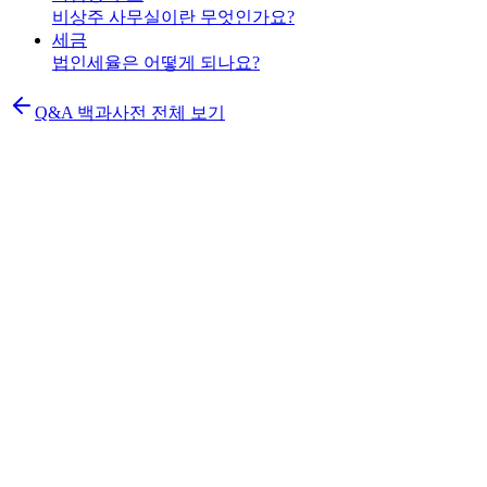
비상주 사무실이란 무엇인가요?
세금
법인세율은 어떻게 되나요?
Q&A 백과사전 전체 보기
K
법인설립 신청
설립 가이드
설립 절차 7단계
비용 총정리
필요 서류
가격표