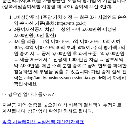
순손익가치(60%)를 가중평균한 '보충적 평가법'이 기준입니다
(상속세및증여세법 시행령 제54조). 증여세 계산 3단계:
1
비상장주식 1주당 가치 산정 — 최근 3개 사업연도 순손
익·순자산 기준(출처: https://nts.go.kr)
2
증여재산공제 차감 — 성인 자녀 5,000만원·미성년
2,000만원(10년 합산)
3
세율 적용 — 1억 이하 10%, 5억 이하 20%, 10억 이하
30%, 30억 이하 40%, 30억 초과 50% 예: 주식 평가액 2억
원 증여 시 → 공제 5,000만원 후 과세표준 1억5,000만원
→ 세율 20%에서 누진공제 1,000만원 차감 → 납부세액
약 2,000만원. 매년 소액 분할 증여로 공제 한도를 최대한
활용하면 세 부담을 낮출 수 있습니다. 가업 승계 절세 전
략은 /blog/family-business-succession-tax-guide에서 자세히
확인하세요.
내 경우엔 얼마나 들까요?
자본금·지역·업종을 넣으면 예상 비용과 절세액이 추정치로
계산됩니다. 상담 없이 확인만 하셔도 됩니다.
맞춤 시뮬레이션 →
절세액 계산기
가격표