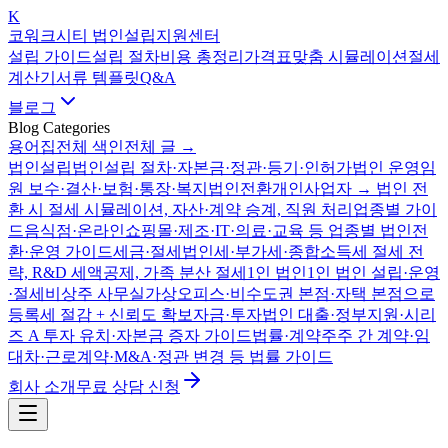
K
코워크시티 법인설립지원센터
설립 가이드
설립 절차
비용 총정리
가격표
맞춤 시뮬레이션
절세
계산기
서류 템플릿
Q&A
블로그
Blog Categories
용어집
전체 색인
전체 글 →
법인설립
법인설립 절차·자본금·정관·등기·인허가
법인 운영
임
원 보수·결산·보험·통장·복지
법인전환
개인사업자 → 법인 전
환 시 절세 시뮬레이션, 자산·계약 승계, 직원 처리
업종별 가이
드
음식점·온라인쇼핑몰·제조·IT·의료·교육 등 업종별 법인전
환·운영 가이드
세금·절세
법인세·부가세·종합소득세 절세 전
략, R&D 세액공제, 가족 분산 절세
1인 법인
1인 법인 설립·운영
·절세
비상주 사무실
가상오피스·비수도권 본점·자택 본점으로
등록세 절감 + 신뢰도 확보
자금·투자
법인 대출·정부지원·시리
즈 A 투자 유치·자본금 증자 가이드
법률·계약
주주 간 계약·임
대차·근로계약·M&A·정관 변경 등 법률 가이드
회사 소개
무료 상담 신청