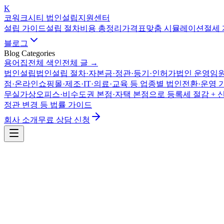
K
코워크시티 법인설립지원센터
설립 가이드
설립 절차
비용 총정리
가격표
맞춤 시뮬레이션
절세
블로그
Blog Categories
용어집
전체 색인
전체 글 →
법인설립
법인설립 절차·자본금·정관·등기·인허가
법인 운영
임원
점·온라인쇼핑몰·제조·IT·의료·교육 등 업종별 법인전환·운영 
무실
가상오피스·비수도권 본점·자택 본점으로 등록세 절감 + 
정관 변경 등 법률 가이드
회사 소개
무료 상담 신청
법인설립