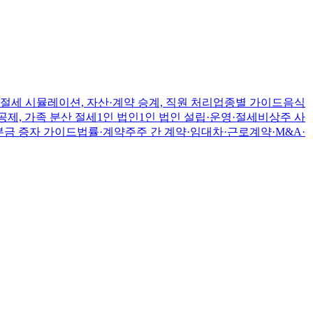
절세 시뮬레이션, 자산·계약 승계, 직원 처리
업종별 가이드
음식
공제, 가족 분산 절세
1인 법인
1인 법인 설립·운영·절세
비상주 사
본금 증자 가이드
법률·계약
주주 간 계약·임대차·근로계약·M&A·