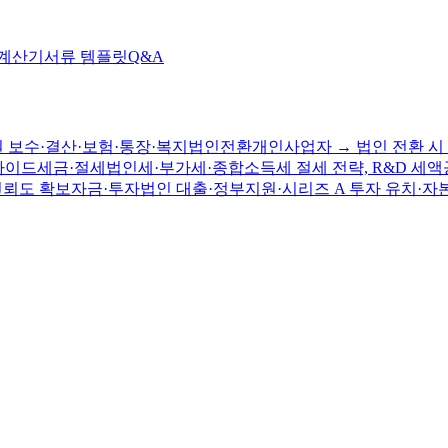
 계산기
서류 템플릿
Q&A
 보수·결산·보험·통장·복지
법인전환
개인사업자 → 법인 전환 시 
가이드
세금·절세
법인세·부가세·종합소득세 절세 전략, R&D 세액
신뢰도 확보
자금·투자
법인 대출·정부지원·시리즈 A 투자 유치·자