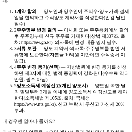
계:
1
계약 합의
—
양도인과 양수인이 주식수·양도가액·결제
일을 합의하고 주식양도 계약서를 작성한다(인감 날인
필수).
2
주주명부 변경 결의
—
이사회 또는 주주총회에서 결의
후 주주명부에 신규 주주를 기재한다(상법 제337조, 출
처: https://law.go.kr). 의사록에 변경 내용 명시 필수.
3
서류 보관
—
양도 계약서·의사록·주주명부를 법인 서
류함에 보관한다(자본금 10억원 미만이면 주식증서 미
발급).
4
주주 변경 등기(선택)
—
지방법원에 변경 등기를 신청
하면 제3자에 대한 법적 증명력이 강화된다(수수료 약 3
만원, 필수 아님).
5
양도소득세 예정신고(개인 양도시)
—
양도일 속한 달
의 말일부터 2개월 이내에 양도소득세 예정신고를 해야
한다(소득세법 제105조, 출처: 국세청
https://www.nts.go.kr). 신고 누락 시 무신고 가산세 20%
부과.
내 경우엔 얼마나 들까요?