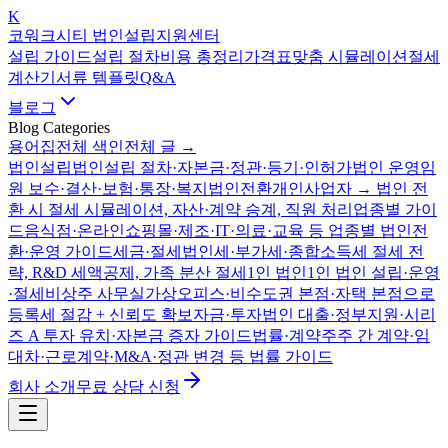
K
코워크시티 법인설립지원센터
설립 가이드
설립 절차
비용 총정리
가격표
맞춤 시뮬레이션
절세
계산기
서류 템플릿
Q&A
블로그
Blog Categories
용어집
전체 색인
전체 글 →
법인설립
법인설립 절차·자본금·정관·등기·인허가
법인 운영
임
원 보수·결산·보험·통장·복지
법인전환
개인사업자 → 법인 전
환 시 절세 시뮬레이션, 자산·계약 승계, 직원 처리
업종별 가이
드
음식점·온라인쇼핑몰·제조·IT·의료·교육 등 업종별 법인전
환·운영 가이드
세금·절세
법인세·부가세·종합소득세 절세 전
략, R&D 세액공제, 가족 분산 절세
1인 법인
1인 법인 설립·운영
·절세
비상주 사무실
가상오피스·비수도권 본점·자택 본점으로
등록세 절감 + 신뢰도 확보
자금·투자
법인 대출·정부지원·시리
즈 A 투자 유치·자본금 증자 가이드
법률·계약
주주 간 계약·임
대차·근로계약·M&A·정관 변경 등 법률 가이드
회사 소개
무료 상담 신청