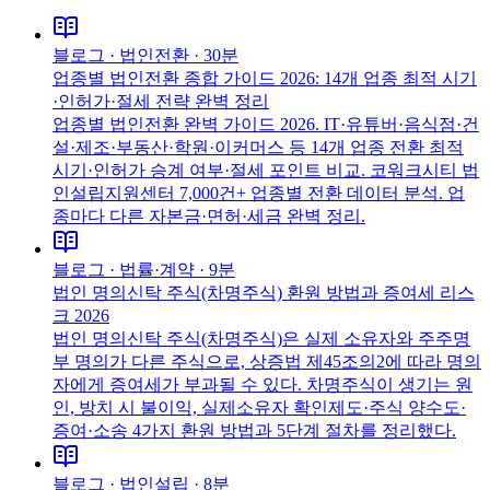
블로그 ·
법인전환
·
30분
업종별 법인전환 종합 가이드 2026: 14개 업종 최적 시기
·인허가·절세 전략 완벽 정리
업종별 법인전환 완벽 가이드 2026. IT·유튜버·음식점·건
설·제조·부동산·학원·이커머스 등 14개 업종 전환 최적
시기·인허가 승계 여부·절세 포인트 비교. 코워크시티 법
인설립지원센터 7,000건+ 업종별 전환 데이터 분석. 업
종마다 다른 자본금·면허·세금 완벽 정리.
블로그 ·
법률·계약
·
9분
법인 명의신탁 주식(차명주식) 환원 방법과 증여세 리스
크 2026
법인 명의신탁 주식(차명주식)은 실제 소유자와 주주명
부 명의가 다른 주식으로, 상증법 제45조의2에 따라 명의
자에게 증여세가 부과될 수 있다. 차명주식이 생기는 원
인, 방치 시 불이익, 실제소유자 확인제도·주식 양수도·
증여·소송 4가지 환원 방법과 5단계 절차를 정리했다.
블로그 ·
법인설립
·
8분